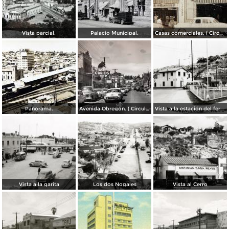
Vista parcial.
Palacio Municipal.
Casas comerciales. ( Circulada el 11 de Enero de 1957 ).
Panorama.
Avenida Obregon. ( Circulada el 27 de Junio de 1958 ).
Vista a la estación del ferrocarril
Vista a la garita
Los dos Nogales
Vista al Cerro