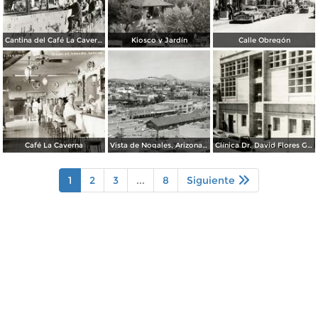
Cantina del Café La Caverna
Kiosco y Jardín
Calle Obregón
Café La Caverna
Vista de Nogales, Arizona, desde Nogales, Sonora
Clínica Dr. David Flores Guerra
1
2
3
...
8
Siguiente