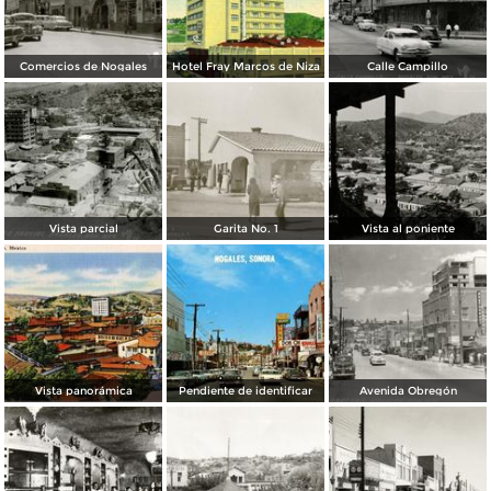
Comercios de Nogales
Hotel Fray Marcos de Niza
Calle Campillo
Vista parcial
Garita No. 1
Vista al poniente
Vista panorámica
Pendiente de identificar
Avenida Obregón