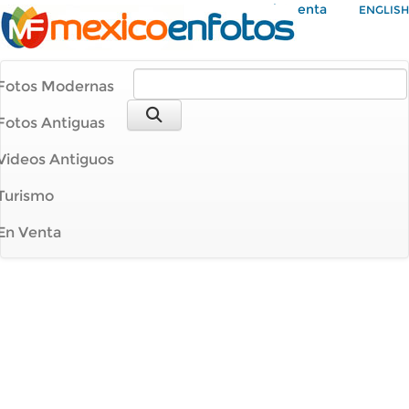
Mi Cuenta
ENGLISH
Fotos Modernas
Fotos Antiguas
Videos Antiguos
Turismo
En Venta