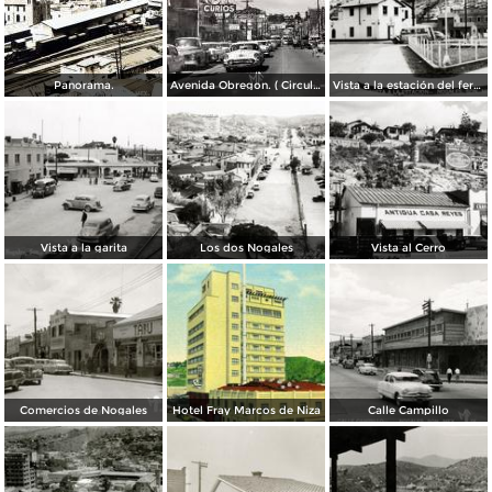
Panorama.
Avenida Obregon. ( Circulada el 27 de Junio de 1958 ).
Vista a la estación del ferrocarril
Vista a la garita
Los dos Nogales
Vista al Cerro
Comercios de Nogales
Hotel Fray Marcos de Niza
Calle Campillo