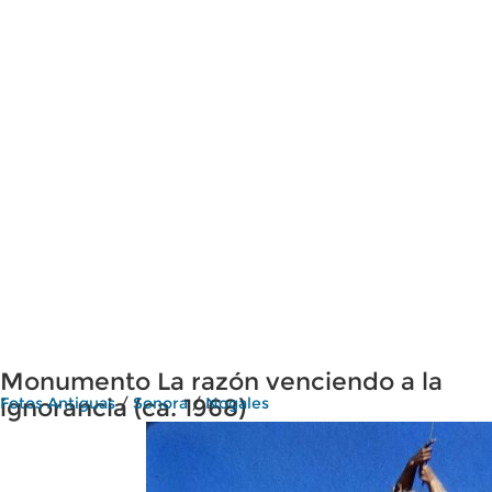
Monumento La razón venciendo a la
ignorancia (ca. 1968)
Fotos Antiguas
/
Sonora
/
Nogales