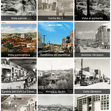
Vista parcial
Garita No. 1
Vista al poniente
Vista panorámica
Pendiente de identificar
Avenida Obregón
Cantina del Café La Caverna
Kiosco y Jardín
Calle Obregón