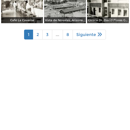
Café La Caverna
Vista de Nogales, Arizona, desde Nogales, Sonora
Clínica Dr. David Flores Guerra
1
2
3
...
8
Siguiente