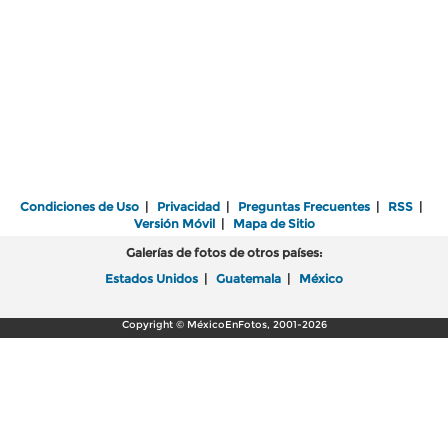
Condiciones de Uso
|
Privacidad
|
Preguntas Frecuentes
|
RSS
|
Versión Móvil
|
Mapa de Sitio
Galerías de fotos de otros países:
Estados Unidos
|
Guatemala
|
México
Copyright © MéxicoEnFotos, 2001-2026