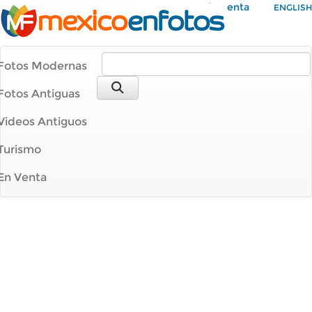
Mi Cuenta
ENGLISH
Fotos Modernas
Fotos Antiguas
Videos Antiguos
Turismo
En Venta