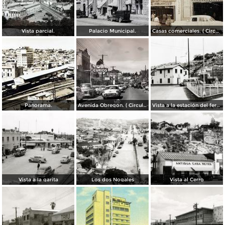
Vista parcial.
Palacio Municipal.
Casas comerciales. ( Circulada el 11 de Enero de 1957 ).
Panorama.
Avenida Obregon. ( Circulada el 27 de Junio de 1958 ).
Vista a la estación del ferrocarril
Vista a la garita
Los dos Nogales
Vista al Cerro