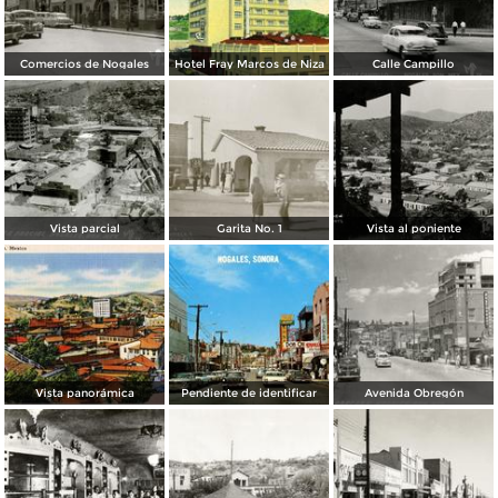
Comercios de Nogales
Hotel Fray Marcos de Niza
Calle Campillo
Vista parcial
Garita No. 1
Vista al poniente
Vista panorámica
Pendiente de identificar
Avenida Obregón