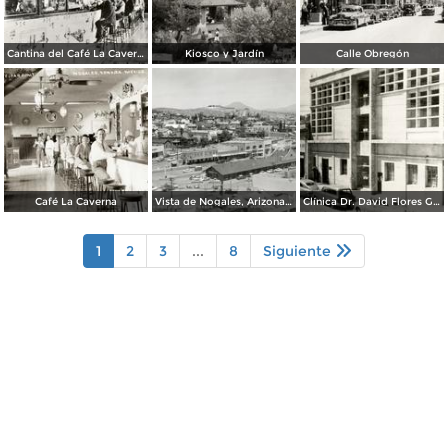
Cantina del Café La Caverna
Kiosco y Jardín
Calle Obregón
Café La Caverna
Vista de Nogales, Arizona, desde Nogales, Sonora
Clínica Dr. David Flores Guerra
1
2
3
...
8
Siguiente