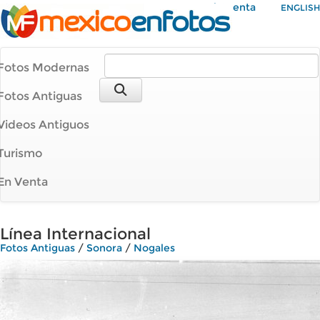
Mi Cuenta
ENGLISH
Fotos Modernas
Fotos Antiguas
Videos Antiguos
Turismo
En Venta
Línea Internacional
Fotos Antiguas
/
Sonora
/
Nogales