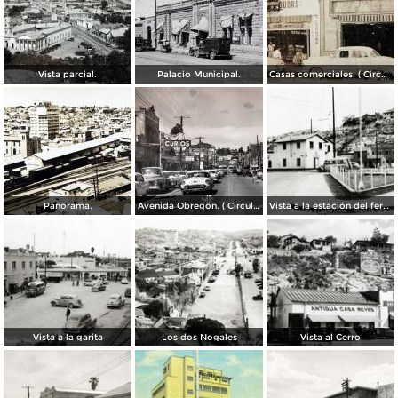
Vista parcial.
Palacio Municipal.
Casas comerciales. ( Circulada el 11 de Enero de 1957 ).
Panorama.
Avenida Obregon. ( Circulada el 27 de Junio de 1958 ).
Vista a la estación del ferrocarril
Vista a la garita
Los dos Nogales
Vista al Cerro