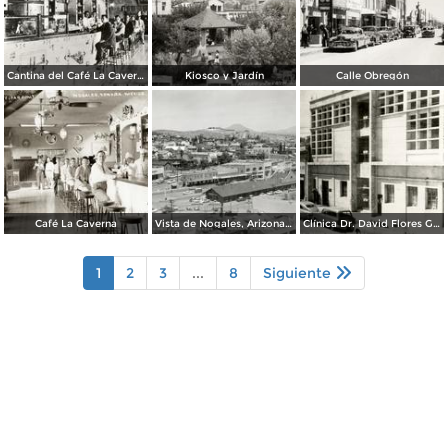
Cantina del Café La Caverna
Kiosco y Jardín
Calle Obregón
Café La Caverna
Vista de Nogales, Arizona, desde Nogales, Sonora
Clínica Dr. David Flores Guerra
1
2
3
...
8
Siguiente