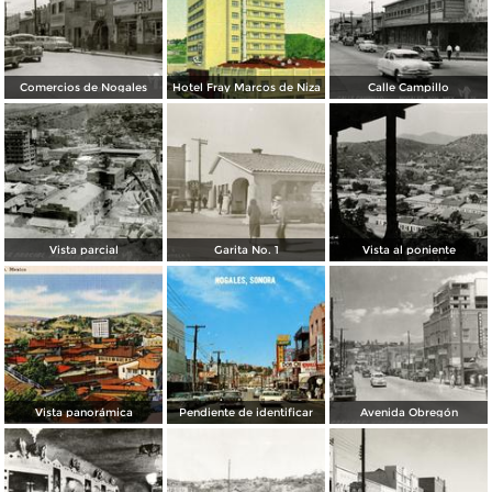
Comercios de Nogales
Hotel Fray Marcos de Niza
Calle Campillo
Vista parcial
Garita No. 1
Vista al poniente
Vista panorámica
Pendiente de identificar
Avenida Obregón