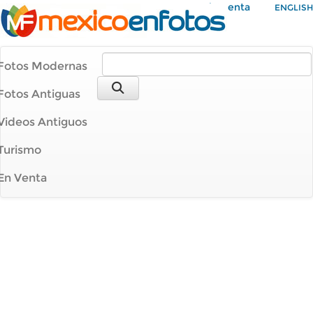
Mi Cuenta
ENGLISH
Fotos Modernas
Fotos Antiguas
Videos Antiguos
Turismo
En Venta