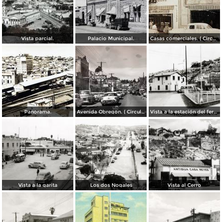
Vista parcial.
Palacio Municipal.
Casas comerciales. ( Circulada el 11 de Enero de 1957 ).
Panorama.
Avenida Obregon. ( Circulada el 27 de Junio de 1958 ).
Vista a la estación del ferrocarril
Vista a la garita
Los dos Nogales
Vista al Cerro