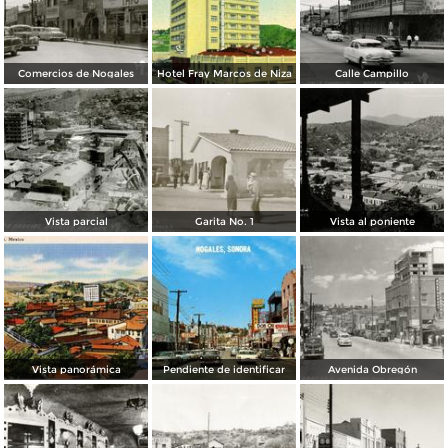
Comercios de Nogales
Hotel Fray Marcos de Niza
Calle Campillo
Vista parcial
Garita No. 1
Vista al poniente
Vista panorámica
Pendiente de identificar
Avenida Obregón