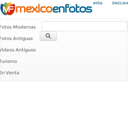
Mi Cuenta
ENGLISH
Fotos Modernas
Fotos Antiguas
Videos Antiguos
Turismo
En Venta