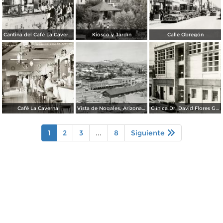
Cantina del Café La Caverna
Kiosco y Jardín
Calle Obregón
Café La Caverna
Vista de Nogales, Arizona, desde Nogales, Sonora
Clínica Dr. David Flores Guerra
1
2
3
...
8
Siguiente