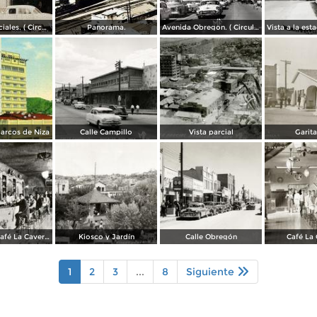
Casas comerciales. ( Circulada el 11 de Enero de 1957 ).
Panorama.
Avenida Obregon. ( Circulada el 27 de Junio de 1958 ).
arcos de Niza
Calle Campillo
Vista parcial
Garita
Cantina del Café La Caverna
Kiosco y Jardín
Calle Obregón
Café La
1
2
3
...
8
Siguiente