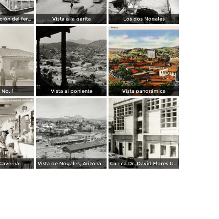
Vista a la estación del ferrocarril
Vista a la garita
Los dos Nogales
 No. 1
Vista al poniente
Vista panorámica
 Caverna
Vista de Nogales, Arizona, desde Nogales, Sonora
Clínica Dr. David Flores Guerra