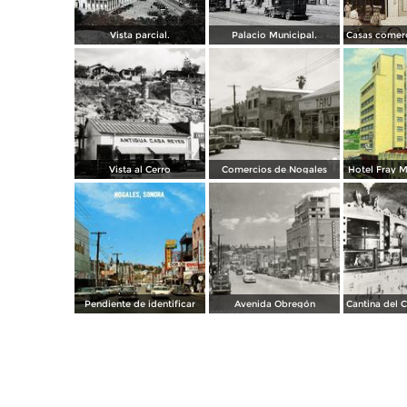
Vista parcial.
Palacio Municipal.
Vista al Cerro
Comercios de Nogales
Hotel Fray M
Pendiente de identificar
Avenida Obregón