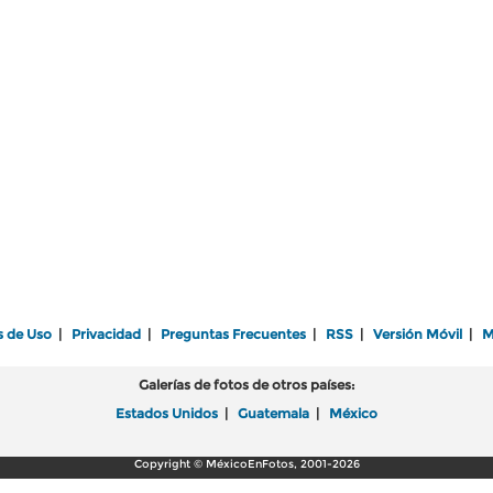
s de Uso
|
Privacidad
|
Preguntas Frecuentes
|
RSS
|
Versión Móvil
|
M
Galerías de fotos de otros países:
Estados Unidos
|
Guatemala
|
México
Copyright © MéxicoEnFotos, 2001-2026