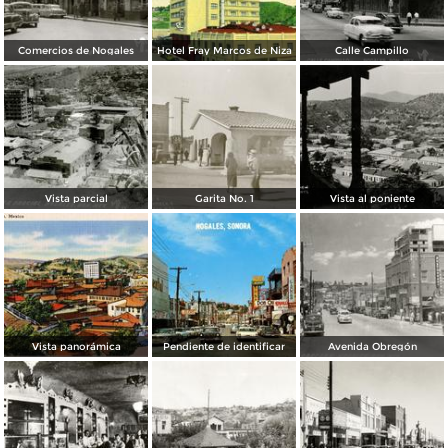
Comercios de Nogales
Hotel Fray Marcos de Niza
Calle Campillo
Vista parcial
Garita No. 1
Vista al poniente
Vista panorámica
Pendiente de identificar
Avenida Obregón