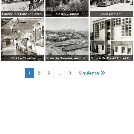
Cantina del Café La Caverna
Kiosco y Jardín
Calle Obregón
Café La Caverna
Vista de Nogales, Arizona, desde Nogales, Sonora
Clínica Dr. David Flores Guerra
1
2
3
...
8
Siguiente