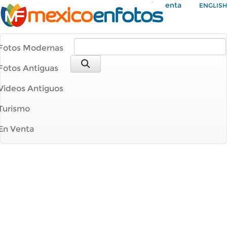
Mi Cuenta
ENGLISH
Fotos Modernas
Fotos Antiguas
Videos Antiguos
Turismo
En Venta