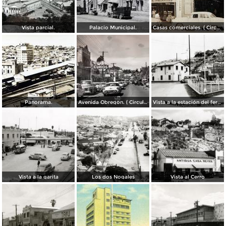
Vista parcial.
Palacio Municipal.
Casas comerciales. ( Circulada el 11 de Enero de 1957 ).
Panorama.
Avenida Obregon. ( Circulada el 27 de Junio de 1958 ).
Vista a la estación del ferrocarril
Vista a la garita
Los dos Nogales
Vista al Cerro