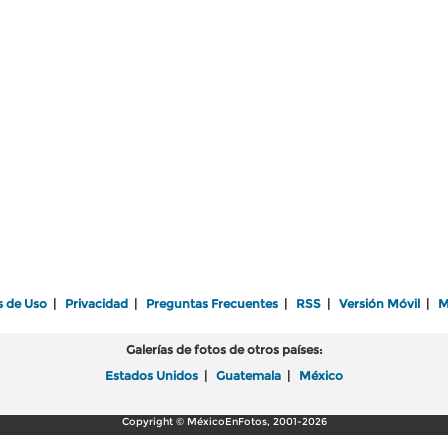
s de Uso
|
Privacidad
|
Preguntas Frecuentes
|
RSS
|
Versión Móvil
|
M
Galerías de fotos de otros países:
Estados Unidos
|
Guatemala
|
México
Copyright © MéxicoEnFotos, 2001-2026