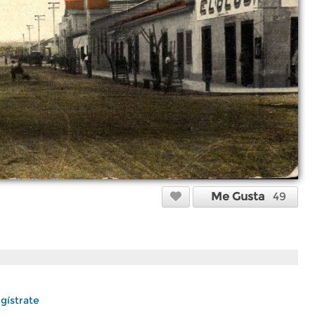
Me Gusta
49
gístrate