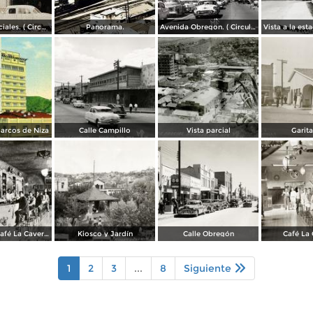
Casas comerciales. ( Circulada el 11 de Enero de 1957 ).
Panorama.
Avenida Obregon. ( Circulada el 27 de Junio de 1958 ).
arcos de Niza
Calle Campillo
Vista parcial
Garita
Cantina del Café La Caverna
Kiosco y Jardín
Calle Obregón
Café La
1
2
3
...
8
Siguiente