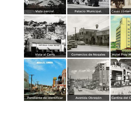
Vista parcial.
Palacio Municipal.
Vista al Cerro
Comercios de Nogales
Hotel Fray M
Pendiente de identificar
Avenida Obregón