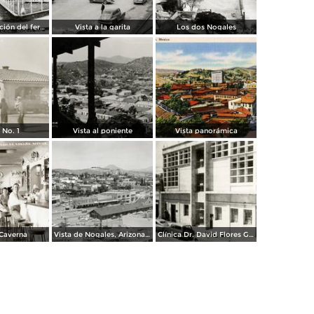
Vista a la estación del ferrocarril
Vista a la garita
Los dos Nogales
 No. 1
Vista al poniente
Vista panorámica
 Caverna
Vista de Nogales, Arizona, desde Nogales, Sonora
Clínica Dr. David Flores Guerra