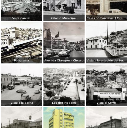
Vista parcial.
Palacio Municipal.
Casas comerciales. ( Circulada el 11 de Enero de 1957 ).
Panorama.
Avenida Obregon. ( Circulada el 27 de Junio de 1958 ).
Vista a la estación del ferrocarril
Vista a la garita
Los dos Nogales
Vista al Cerro