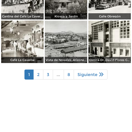
Cantina del Café La Caverna
Kiosco y Jardín
Calle Obregón
Café La Caverna
Vista de Nogales, Arizona, desde Nogales, Sonora
Clínica Dr. David Flores Guerra
1
2
3
...
8
Siguiente