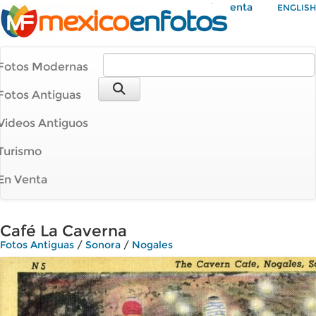
Mi Cuenta
ENGLISH
Fotos Modernas
Fotos Antiguas
Videos Antiguos
Turismo
En Venta
Café La Caverna
Fotos Antiguas
/
Sonora
/
Nogales