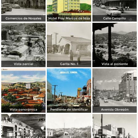
Comercios de Nogales
Hotel Fray Marcos de Niza
Calle Campillo
Vista parcial
Garita No. 1
Vista al poniente
Vista panorámica
Pendiente de identificar
Avenida Obregón