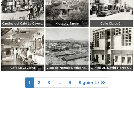
Cantina del Café La Caverna
Kiosco y Jardín
Calle Obregón
Café La Caverna
Vista de Nogales, Arizona, desde Nogales, Sonora
Clínica Dr. David Flores Guerra
1
2
3
...
8
Siguiente