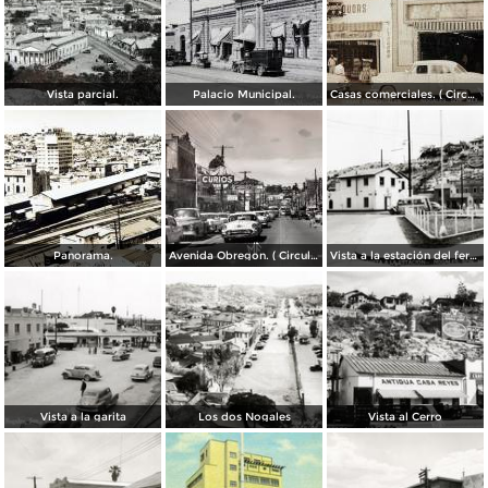
Vista parcial.
Palacio Municipal.
Casas comerciales. ( Circulada el 11 de Enero de 1957 ).
Panorama.
Avenida Obregon. ( Circulada el 27 de Junio de 1958 ).
Vista a la estación del ferrocarril
Vista a la garita
Los dos Nogales
Vista al Cerro