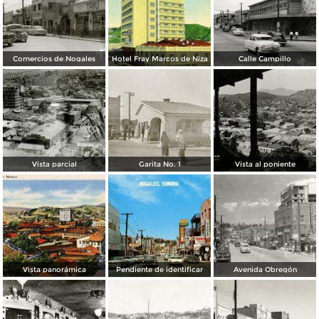
Comercios de Nogales
Hotel Fray Marcos de Niza
Calle Campillo
Vista parcial
Garita No. 1
Vista al poniente
Vista panorámica
Pendiente de identificar
Avenida Obregón