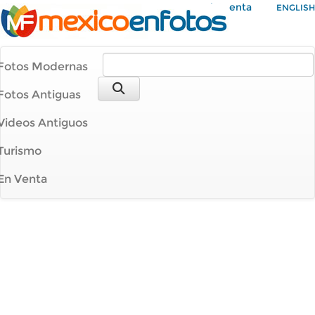
Mi Cuenta
ENGLISH
Fotos Modernas
Fotos Antiguas
Videos Antiguos
Turismo
En Venta