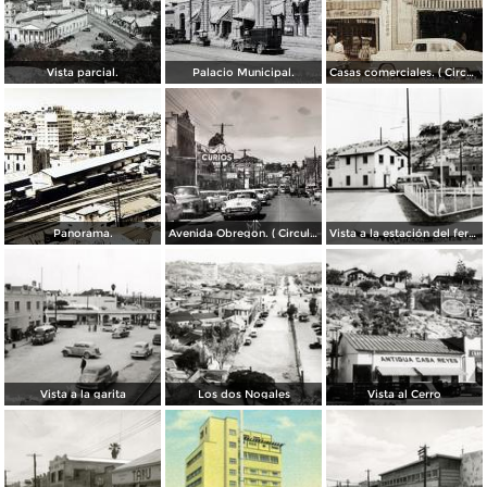
Vista parcial.
Palacio Municipal.
Casas comerciales. ( Circulada el 11 de Enero de 1957 ).
Panorama.
Avenida Obregon. ( Circulada el 27 de Junio de 1958 ).
Vista a la estación del ferrocarril
Vista a la garita
Los dos Nogales
Vista al Cerro