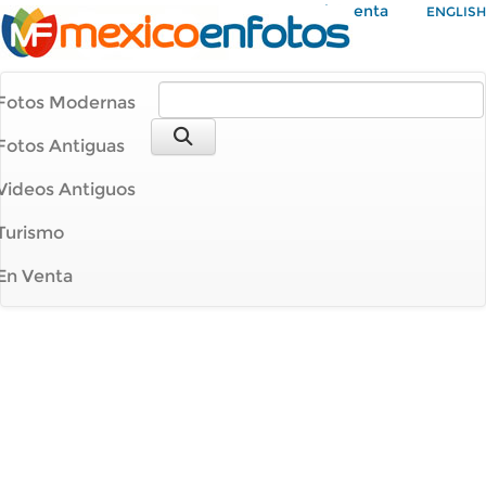
Mi Cuenta
ENGLISH
Fotos Modernas
Fotos Antiguas
Videos Antiguos
Turismo
En Venta