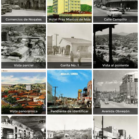
Comercios de Nogales
Hotel Fray Marcos de Niza
Calle Campillo
Vista parcial
Garita No. 1
Vista al poniente
Vista panorámica
Pendiente de identificar
Avenida Obregón