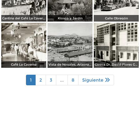
Cantina del Café La Caverna
Kiosco y Jardín
Calle Obregón
Café La Caverna
Vista de Nogales, Arizona, desde Nogales, Sonora
Clínica Dr. David Flores Guerra
1
2
3
...
8
Siguiente