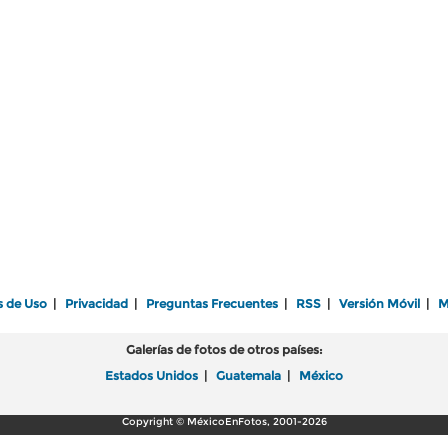
s de Uso
|
Privacidad
|
Preguntas Frecuentes
|
RSS
|
Versión Móvil
|
M
Galerías de fotos de otros países:
Estados Unidos
|
Guatemala
|
México
Copyright © MéxicoEnFotos, 2001-2026