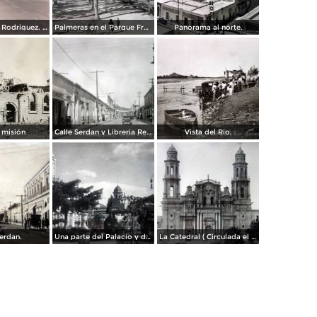
Boulevard a L Rodriguez. ( Circulada el 7 de Agosto de 1961 ).
Palmeras en el Parque Francisco I Madero.
Panorama al norte.
 misión
Calle Serdan y Libreria Renacimiento.
Vista del Rio.
Serdan.
Una parte del Palacio y de la Plaza ( Circulada el 9 de Enero de 1911 ).
La Catedral ( Circulada el 9 de Enero de 1911 ).