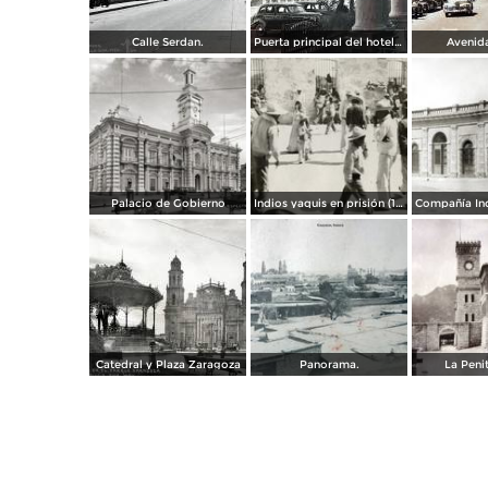
Calle Serdan.
Puerta principal del hotel Ramos. ( Circulada el 29 de Enero de 1942 ).
Avenida
Palacio de Gobierno
Indios yaquis en prisión (1908)
Catedral y Plaza Zaragoza
Panorama.
La Penit