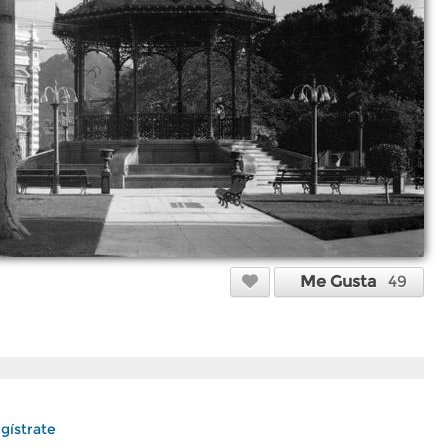
Me Gusta
49
gístrate