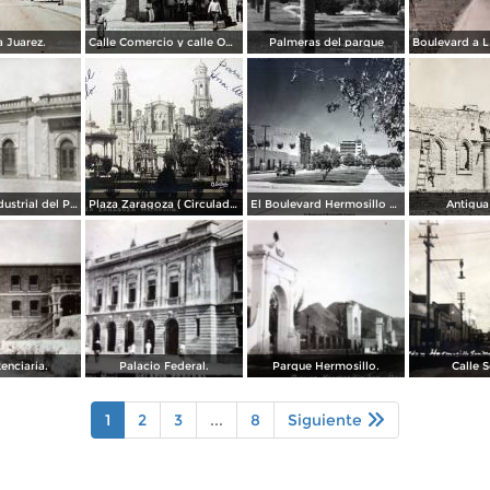
 Juarez.
Calle Comercio y calle Obregon.
Palmeras del parque
Compañía Industrial del Pacífico (1908)
Plaza Zaragoza ( Circulada el 27 de Enero de 1913 ).
El Boulevard Hermosillo Sonora.
Antigua
enciaria.
Palacio Federal.
Parque Hermosillo.
Calle 
1
2
3
...
8
Siguiente