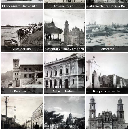
El Boulevard Hermosillo Sonora.
Antigua misión
Calle Serdan y Libreria Renacimiento.
Vista del Rio.
Catedral y Plaza Zaragoza
Panorama.
La Penitenciaria.
Palacio Federal.
Parque Hermosillo.