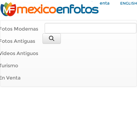
Mi Cuenta
ENGLISH
Fotos Modernas
Fotos Antiguas
Videos Antiguos
Turismo
En Venta