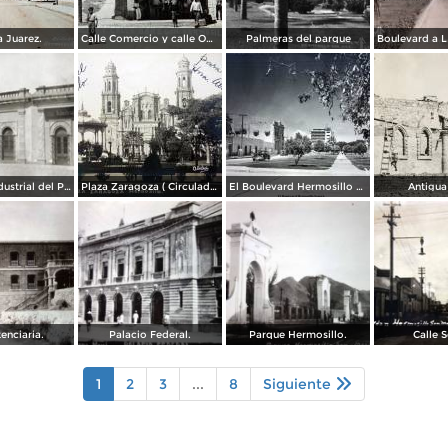
 Juarez.
Calle Comercio y calle Obregon.
Palmeras del parque
Compañía Industrial del Pacífico (1908)
Plaza Zaragoza ( Circulada el 27 de Enero de 1913 ).
El Boulevard Hermosillo Sonora.
Antigua
enciaria.
Palacio Federal.
Parque Hermosillo.
Calle 
1
2
3
...
8
Siguiente