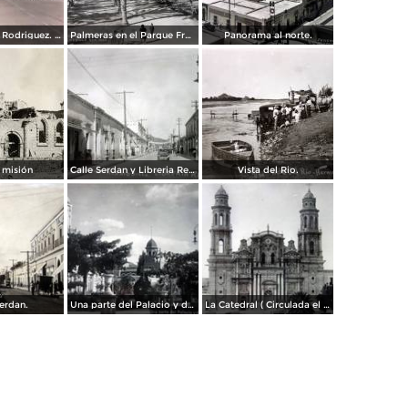
Boulevard a L Rodriguez. ( Circulada el 7 de Agosto de 1961 ).
Palmeras en el Parque Francisco I Madero.
Panorama al norte.
 misión
Calle Serdan y Libreria Renacimiento.
Vista del Rio.
Serdan.
Una parte del Palacio y de la Plaza ( Circulada el 9 de Enero de 1911 ).
La Catedral ( Circulada el 9 de Enero de 1911 ).