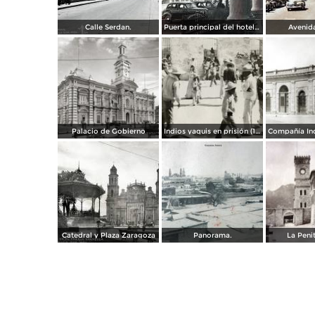
Calle Serdan.
Puerta principal del hotel Ramos. ( Circulada el 29 de Enero de 1942 ).
Avenida
Palacio de Gobierno
Indios yaquis en prisión (1908)
Catedral y Plaza Zaragoza
Panorama.
La Penit