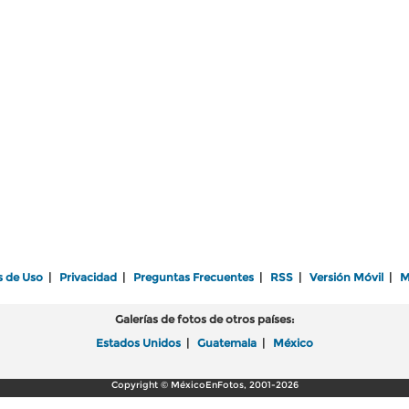
s de Uso
|
Privacidad
|
Preguntas Frecuentes
|
RSS
|
Versión Móvil
|
M
Galerías de fotos de otros países:
Estados Unidos
|
Guatemala
|
México
Copyright © MéxicoEnFotos, 2001-2026