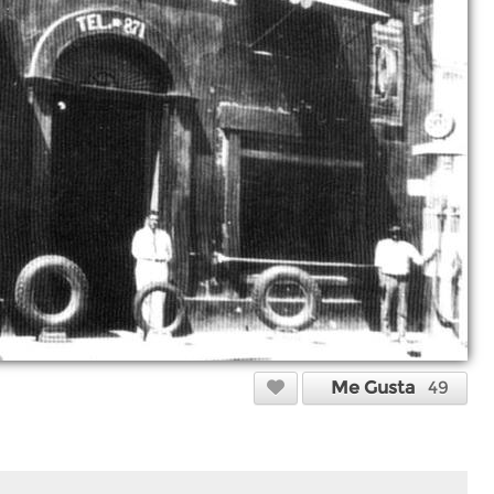
Me Gusta
49