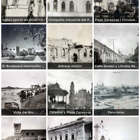
Indios yaquis en prisión (1908)
Compañía Industrial del Pacífico (1908)
Plaza Zaragoza ( Circulada el 27 de Enero de 1913 ).
El Boulevard Hermosillo Sonora.
Antigua misión
Calle Serdan y Libreria Renacimiento.
Vista del Rio.
Catedral y Plaza Zaragoza
Panorama.