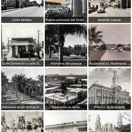
Calle Serdan.
Puerta principal del hotel Ramos. ( Circulada el 29 de Enero de 1942 ).
Avenida Juarez.
Calle Comercio y calle Obregon.
Palmeras del parque
Boulevard a L Rodriguez. ( Circulada el 7 de Agosto de 1961 ).
Palmeras en el Parque Francisco I Madero.
Panorama al norte.
Palacio de Gobierno