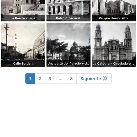
La Penitenciaria.
Palacio Federal.
Parque Hermosillo.
Calle Serdan.
Una parte del Palacio y de la Plaza ( Circulada el 9 de Enero de 1911 ).
La Catedral ( Circulada el 9 de Enero de 1911 ).
1
2
3
...
8
Siguiente