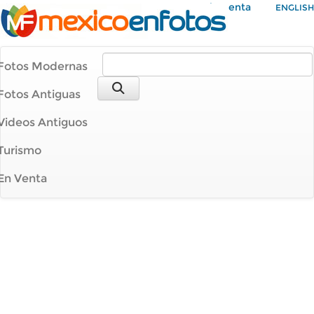
Mi Cuenta
ENGLISH
Fotos Modernas
Fotos Antiguas
Videos Antiguos
Turismo
En Venta