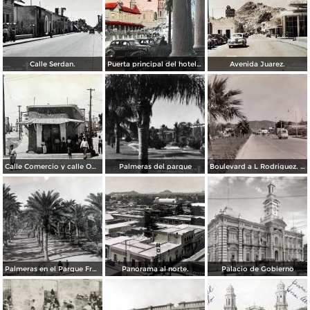
Calle Serdan.
Puerta principal del hotel Ramos. ( Circulada el 29 de Enero de 1942 ).
Avenida Juarez.
Calle Comercio y calle Obregon.
Palmeras del parque
Boulevard a L Rodriguez. ( Circulada el 7 de Agosto de 1961 ).
Palmeras en el Parque Francisco I Madero.
Panorama al norte.
Palacio de Gobierno