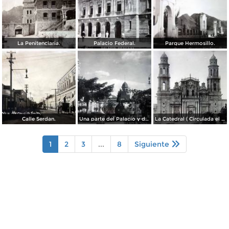
La Penitenciaria.
Palacio Federal.
Parque Hermosillo.
Calle Serdan.
Una parte del Palacio y de la Plaza ( Circulada el 9 de Enero de 1911 ).
La Catedral ( Circulada el 9 de Enero de 1911 ).
1
2
3
...
8
Siguiente