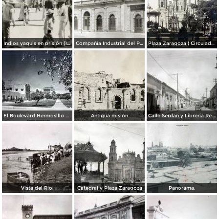
Indios yaquis en prisión (1908)
Compañía Industrial del Pacífico (1908)
Plaza Zaragoza ( Circulada el 27 de Enero de 1913 ).
El Boulevard Hermosillo Sonora.
Antigua misión
Calle Serdan y Libreria Renacimiento.
Vista del Rio.
Catedral y Plaza Zaragoza
Panorama.