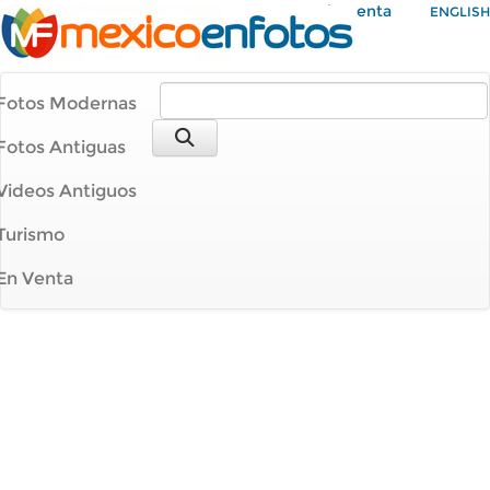
Mi Cuenta
ENGLISH
Fotos Modernas
Fotos Antiguas
Videos Antiguos
Turismo
En Venta