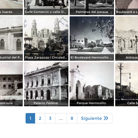
 Juarez.
Calle Comercio y calle Obregon.
Palmeras del parque
Compañía Industrial del Pacífico (1908)
Plaza Zaragoza ( Circulada el 27 de Enero de 1913 ).
El Boulevard Hermosillo Sonora.
Antigua
enciaria.
Palacio Federal.
Parque Hermosillo.
Calle 
1
2
3
...
8
Siguiente