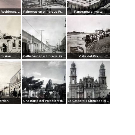
Boulevard a L Rodriguez. ( Circulada el 7 de Agosto de 1961 ).
Palmeras en el Parque Francisco I Madero.
Panorama al norte.
 misión
Calle Serdan y Libreria Renacimiento.
Vista del Rio.
Serdan.
Una parte del Palacio y de la Plaza ( Circulada el 9 de Enero de 1911 ).
La Catedral ( Circulada el 9 de Enero de 1911 ).