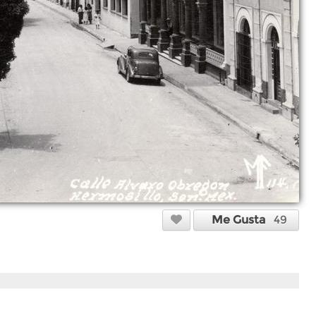
Me Gusta
49