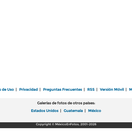
s de Uso
|
Privacidad
|
Preguntas Frecuentes
|
RSS
|
Versión Móvil
|
M
Galerías de fotos de otros países:
Estados Unidos
|
Guatemala
|
México
Copyright © MéxicoEnFotos, 2001-2026