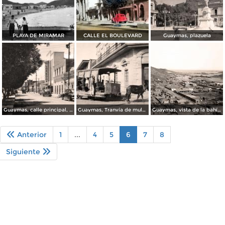
PLAYA DE MIRAMAR
CALLE EL BOULEVARD
Guaymas, plazuela
Guaymas, calle principal, 1948
Guaymas, Tranvía de mulas
Guaymas, vista de la bahía y Cerro del Cabezón, 1905
Anterior
1
...
4
5
6
7
8
Siguiente