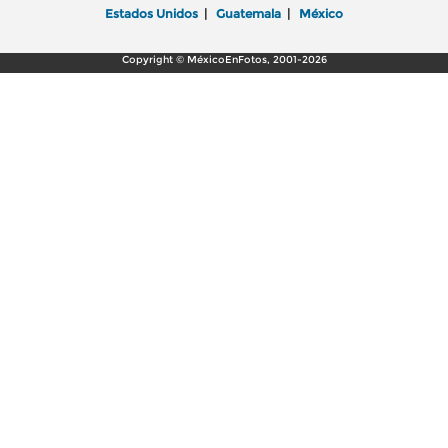
Estados Unidos
|
Guatemala
|
México
Copyright © MéxicoEnFotos, 2001-2026