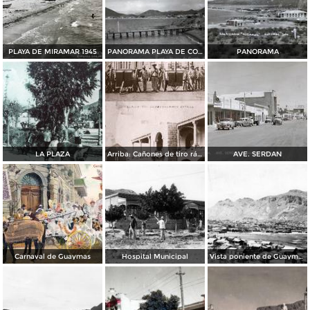
PLAYA DE MIRAMAR 1945
PANORAMA PLAYA DE CORTES
PANORAMA
LA PLAZA
Arriba: Cañones de tiro rápido del Ejército Constitucionalista. Abajo: Palacio Municipal de Guaymas durante una batalla.
AVE. SERDAN
Carnaval de Guaymas
Hospital Municipal
Vista poniente de Guaymas (1916)