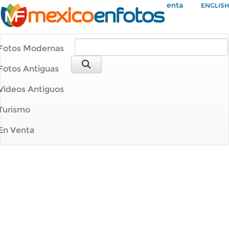
Mi Cuenta
ENGLISH
Fotos Modernas
Fotos Antiguas
Videos Antiguos
Turismo
En Venta