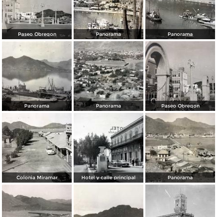
Paseo Obregon
Panorama
Panorama
Panorama
Panorama
Paseo Obregon
Colonia Miramar
Hotel y calle principal
Panorama