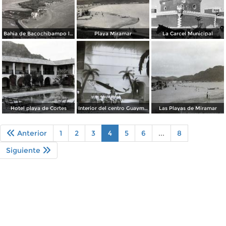
Bahia de Bacochibampo lla por
Playa Miramar
La Carcel Municipal
Hotel playa de Cortes
Interior del centro Guaymense
Las Playas de Miramar
Anterior
1
2
3
4
5
6
...
8
Siguiente