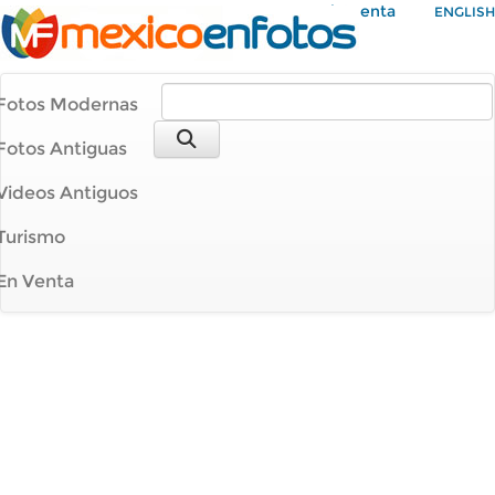
Mi Cuenta
ENGLISH
Fotos Modernas
Fotos Antiguas
Videos Antiguos
Turismo
En Venta