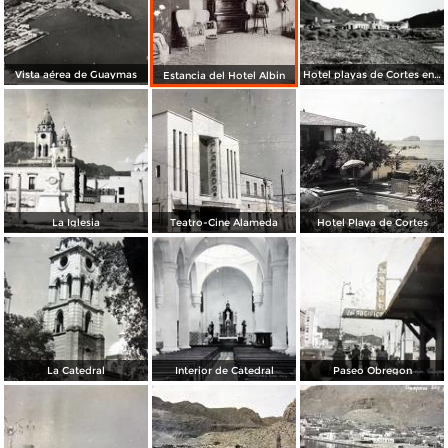
Vista aérea de Guaymas
Hotel playas de Cortes en Miramar
Estancia del Hotel Albin
La Iglesia
Teatro-Cine Alameda
Hotel Playa de Cortes
La Catedral
Interior de Catedral
Paseo Obregon