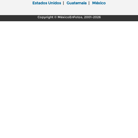
Estados Unidos
|
Guatemala
|
México
Copyright © MéxicoEnFotos, 2001-2026