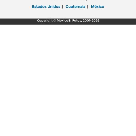
Estados Unidos
|
Guatemala
|
México
Copyright © MéxicoEnFotos, 2001-2026