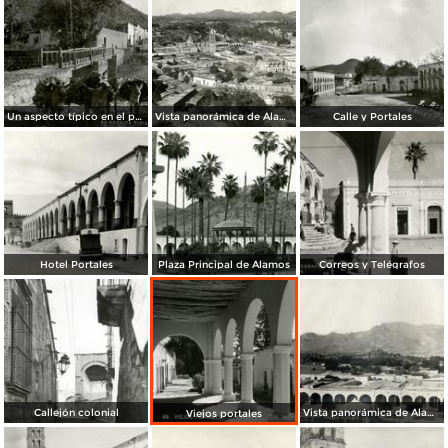
Un aspecto típico en el puente
Vista panorámica de Álamos
Calle y Portales
Hotel Portales
Plaza Principal de Álamos
Correos y Telégrafos
Callejón colonial
Vista panorámica de Álamos (1908)
Viejos portales