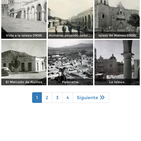
Vista a la iglesia (1908)
Hombres posando junto a los portales (1908)
Iglesa de Álamos (1908)
El Mercado de Álamos
Panorama.
La Iglesia.
1
2
3
4
Siguiente