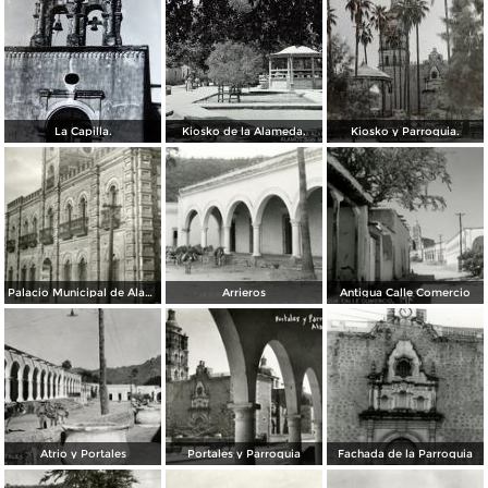
La Capilla.
Kiosko de la Alameda.
Kiosko y Parroquia.
Palacio Municipal de Álamos
Arrieros
Antigua Calle Comercio
Atrio y Portales
Portales y Parroquia
Fachada de la Parroquia