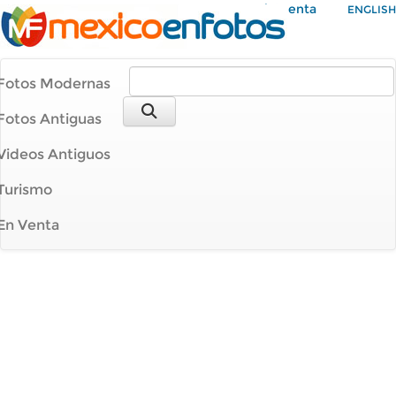
Mi Cuenta
ENGLISH
Fotos Modernas
Fotos Antiguas
Videos Antiguos
Turismo
En Venta