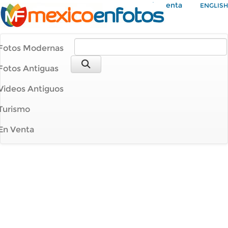
Mi Cuenta
ENGLISH
Fotos Modernas
Fotos Antiguas
Videos Antiguos
Turismo
En Venta