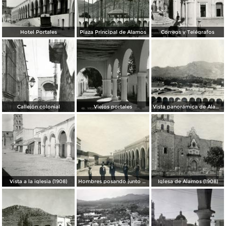
Hotel Portales
Plaza Principal de Álamos
Correos y Telégrafos
Callejón colonial
Viejos portales
Vista panorámica de Álamos (1908)
Vista a la iglesia (1908)
Hombres posando junto a los portales (1908)
Iglesa de Álamos (1908)