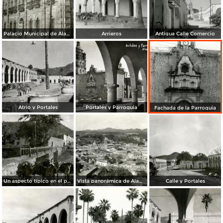
Palacio Municipal de Álamos
Arrieros
Antigua Calle Comercio
Atrio y Portales
Portales y Parroquia
Fachada de la Parroquia
Un aspecto típico en el puente
Vista panorámica de Álamos
Calle y Portales