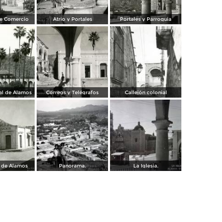
le Comercio
Atrio y Portales
Portales y Parroquia
pal de Álamos
Correos y Telégrafos
Callejón colonial
 de Álamos
Panorama.
La Iglesia.