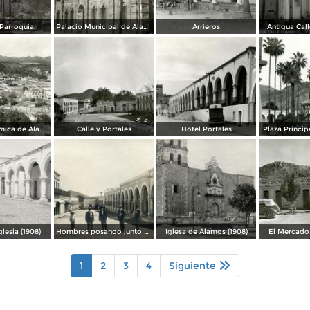
Parroquia.
Palacio Municipal de Álamos
Arrieros
Antigua Cal
Vista panorámica de Álamos
Calle y Portales
Hotel Portales
Plaza Princi
glesia (1908)
Hombres posando junto a los portales (1908)
Iglesa de Álamos (1908)
El Mercado
1
2
3
4
Siguiente