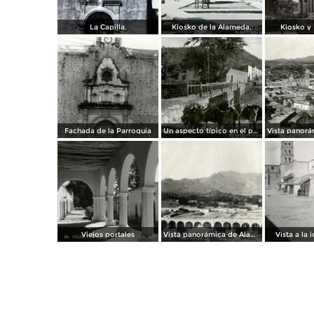
La Capilla.
Kiosko de la Alameda.
Kiosko y 
Fachada de la Parroquia
Un aspecto típico en el puente
Viejos portales
Vista panorámica de Álamos (1908)
Vista a la i