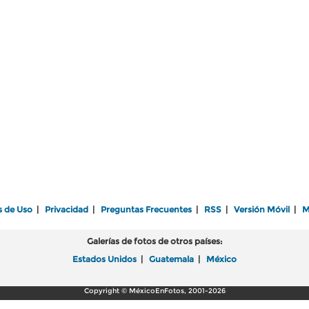
s de Uso
|
Privacidad
|
Preguntas Frecuentes
|
RSS
|
Versión Móvil
|
M
Galerías de fotos de otros países:
Estados Unidos
|
Guatemala
|
México
Copyright © MéxicoEnFotos, 2001-2026