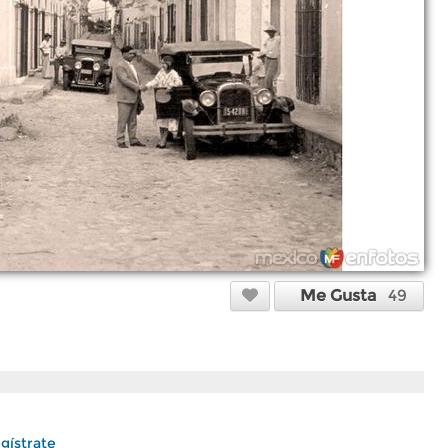
Me Gusta
49
gístrate