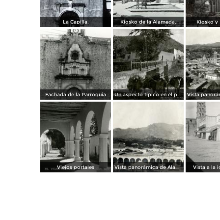
La Capilla.
Kiosko de la Alameda.
Kiosko y 
Fachada de la Parroquia
Un aspecto típico en el puente
Viejos portales
Vista panorámica de Álamos (1908)
Vista a la i