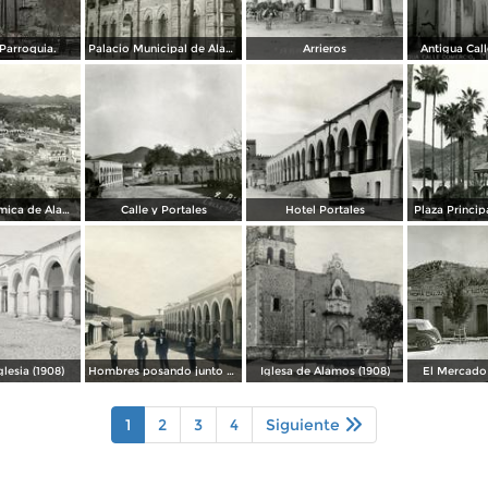
Parroquia.
Palacio Municipal de Álamos
Arrieros
Antigua Cal
Vista panorámica de Álamos
Calle y Portales
Hotel Portales
Plaza Princi
glesia (1908)
Hombres posando junto a los portales (1908)
Iglesa de Álamos (1908)
El Mercado
1
2
3
4
Siguiente