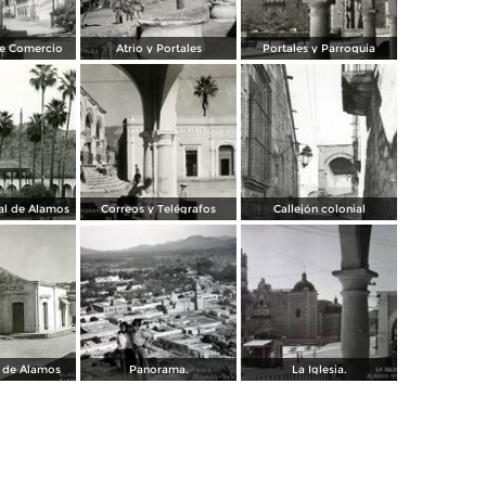
le Comercio
Atrio y Portales
Portales y Parroquia
pal de Álamos
Correos y Telégrafos
Callejón colonial
 de Álamos
Panorama.
La Iglesia.