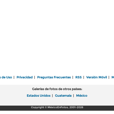
s de Uso
|
Privacidad
|
Preguntas Frecuentes
|
RSS
|
Versión Móvil
|
M
Galerías de fotos de otros países:
Estados Unidos
|
Guatemala
|
México
Copyright © MéxicoEnFotos, 2001-2026