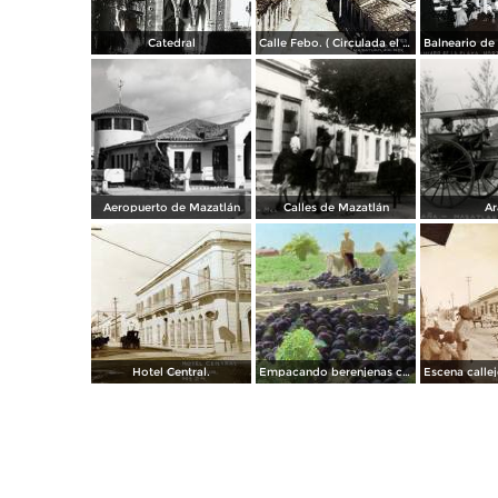
Catedral
Calle Febo. ( Circulada el 22 de Septiembre de 1934 ).
Aeropuerto de Mazatlán
Calles de Mazatlán
Ar
Hotel Central.
Empacando berenjenas cerca de Mazatlan 1928