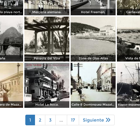
Balneario de la playa norte.
Merceria alemana.
Hotel Freeman.
Carnaval
aña
Pérgola del Vijía
Zona de Olas Altas
Vista de
Escena callejera de Mazatlán, Sinaloa 1903.
Hotel La Roca.
Calle B Dominguez Mazatlán, Sinaloa ( Circulada el 25 de Abril de 1932 ).
1
2
3
...
17
Siguiente