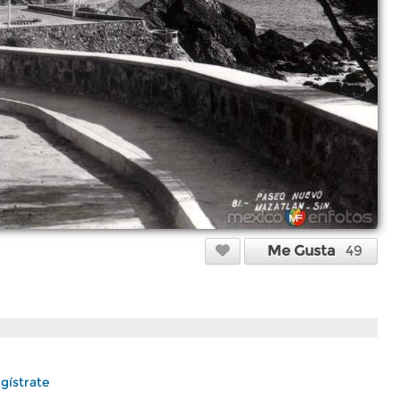
Me Gusta
49
gístrate