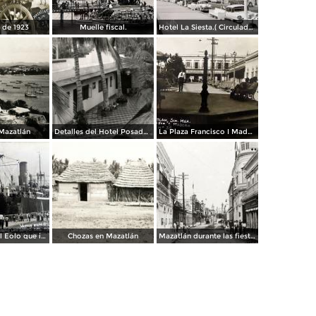
 de 1923
Muelle fiscal.
Hotel La Siesta.( Circulada el 30 de Octubre de 1956 ).
 Mazatlán
Detalles del Hotel Posada Colonial
La Plaza Francisco I Madero.
Vapor espanol Eolo que ignaguro las obras del puerto.
Chozas en Mazatlán
Mazatlán durante las fiestas del Centenario de la Independencia (1910)