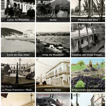
Calles de Mazatlán
Araña
Pérgola del Vijía
Zona de Olas Altas
Vista de Mazatlán
Detalles del Hotel Posada Colonial
La Plaza Francisco I Madero.
Hotel Central.
Empacando berenjenas cerca de Mazatlan 1928