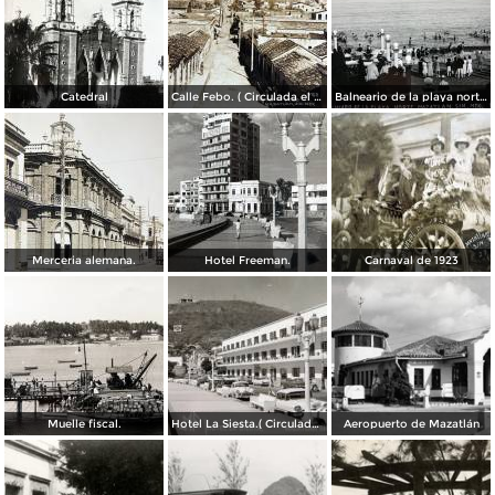
Catedral
Calle Febo. ( Circulada el 22 de Septiembre de 1934 ).
Balneario de la playa norte.
Merceria alemana.
Hotel Freeman.
Carnaval de 1923
Muelle fiscal.
Hotel La Siesta.( Circulada el 30 de Octubre de 1956 ).
Aeropuerto de Mazatlán