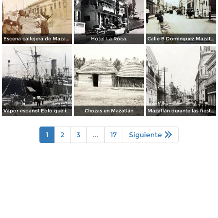
Escena callejera de Mazatlán, Sinaloa 1903.
Hotel La Roca.
Calle B Dominguez Mazatlán, Sinaloa ( Circulada el 25 de Abril de 1932 ).
Vapor espanol Eolo que ignaguro las obras del puerto.
Chozas en Mazatlán
Mazatlán durante las fiestas del Centenario de la Independencia (1910)
1
2
3
...
17
Siguiente