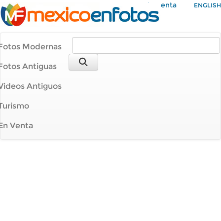
Mi Cuenta
ENGLISH
Fotos Modernas
Fotos Antiguas
Videos Antiguos
Turismo
En Venta