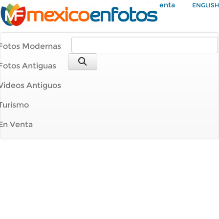
Mi Cuenta
ENGLISH
Fotos Modernas
Fotos Antiguas
Videos Antiguos
Turismo
En Venta