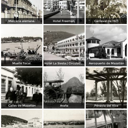
Merceria alemana.
Hotel Freeman.
Carnaval de 1923
Muelle fiscal.
Hotel La Siesta.( Circulada el 30 de Octubre de 1956 ).
Aeropuerto de Mazatlán
Calles de Mazatlán
Araña
Pérgola del Vijía