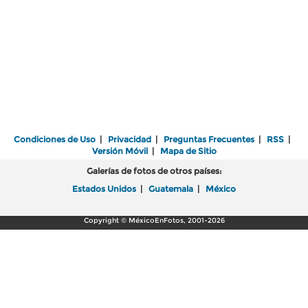
Condiciones de Uso
|
Privacidad
|
Preguntas Frecuentes
|
RSS
|
Versión Móvil
|
Mapa de Sitio
Galerías de fotos de otros países:
Estados Unidos
|
Guatemala
|
México
Copyright © MéxicoEnFotos, 2001-2026