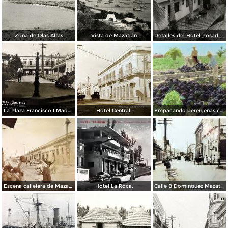
Zona de Olas Altas
Vista de Mazatlán
Detalles del Hotel Posada Colonial
La Plaza Francisco I Madero.
Hotel Central.
Empacando berenjenas cerca de Mazatlan 1928
Escena callejera de Mazatlán, Sinaloa 1903.
Hotel La Roca.
Calle B Dominguez Mazatlán, Sinaloa ( Circulada el 25 de Abril de 1932 ).