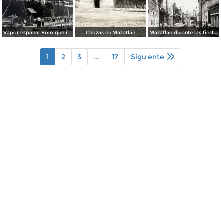
Vapor espanol Eolo que ignaguro las obras del puerto.
Chozas en Mazatlán
Mazatlán durante las fiestas del Centenario de la Independencia (1910)
1
2
3
...
17
Siguiente