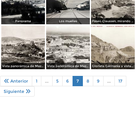
Panorama
Los muelles
Paseo Claussen, mirando hacia Olas Altas
Vista panorámica de Mazatlán, desde el cerro del Vigía
Vista panorámica de Mazatlán
Glorieta Germania y vista al poniente
Anterior
1
...
5
6
7
8
9
...
17
Siguiente