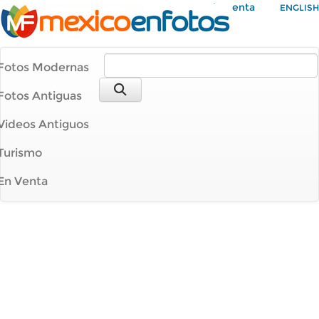
Mi Cuenta
ENGLISH
Fotos Modernas
Fotos Antiguas
Videos Antiguos
Turismo
En Venta