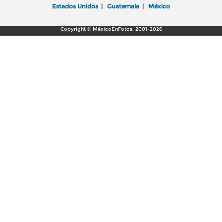
Estados Unidos
|
Guatemala
|
México
Copyright © MéxicoEnFotos, 2001-2026