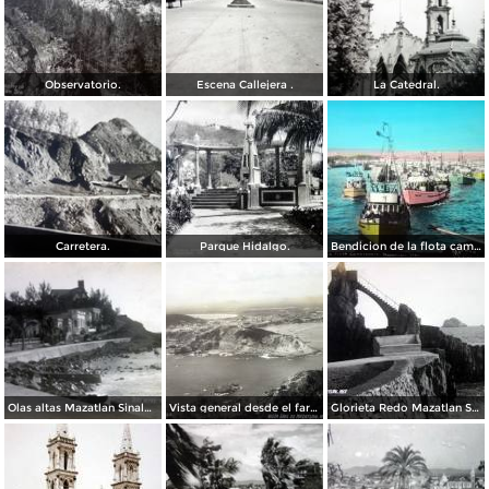
Observatorio.
Escena Callejera .
La Catedral.
Carretera.
Parque Hidalgo.
Bendicion de la flota camaronera.
Olas altas Mazatlan Sinaloa.
Vista general desde el faro Mazatlan Sinaloa.
Glorieta Redo Mazatlan Sinaloa.