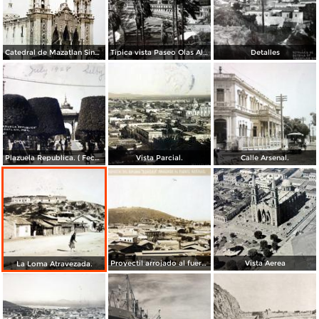
Catedral de Mazatlan Sinaloa.
Tipica vista Paseo Olas Altas.
Detalles
Plazuela Republica. ( Fechada el 21 Julio de 1928 )
Vista Parcial.
Calle Arsenal.
Proyectil arrojado al fuerte Rosales ( Fechada el dia 6 de Mayo de 1914 )
Vista Aerea
La Loma Atravezada.