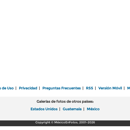
s de Uso
|
Privacidad
|
Preguntas Frecuentes
|
RSS
|
Versión Móvil
|
M
Galerías de fotos de otros países:
Estados Unidos
|
Guatemala
|
México
Copyright © MéxicoEnFotos, 2001-2026