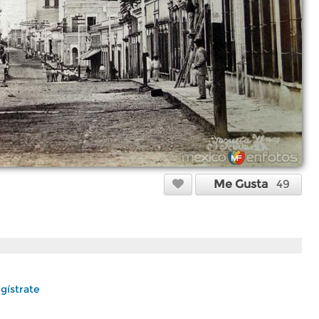
Me Gusta
49
gístrate