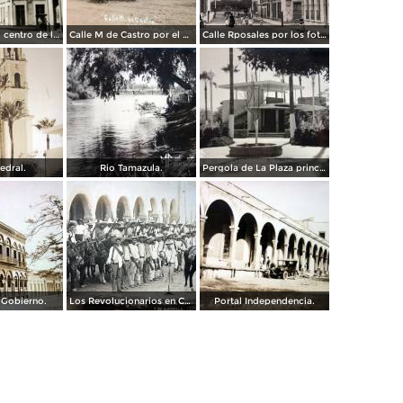
Edificios en el centro de la ciudad
Calle M de Castro por el Fotógrafo A. W. Lohn.
Calle Rposales por los fotografos Yanez y Zanzueta..
edral.
Rio Tamazula.
Pergola de La Plaza principal.
 Gobierno.
Los Revolucionarios en Culiacan Melquiades Melendez y su guerrilla.
Portal Independencia.