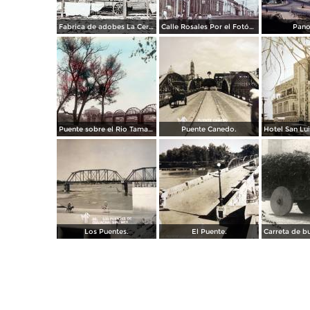
Fabrica de adobes La Cereza Culiacán Sinaloa ( Circulada el 11 de Noviembre de 1919 ).
Calle Rosales Por el Fotógrafo A. W. Lohn ( Circulada el 12 de Diciembre de 1908 ).
Pano
Puente sobre el Rio Tamazula por los fotografos Yanez y Zanzueta.
Puente Canedo.
Los Puentes.
El Puente.