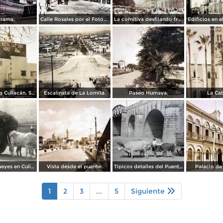
rama.
Calle Rosales por el Fotógrafo A. W. Lohn.
La comitiva desfilando frente a palacio Culiacán, Sinaloa.
Hotel San Luis Culiacán, Sinaloa.
Escalinata de La Lomita.
Paseo Humaya.
La Cat
Carreta de bueyes en Culiacán
Vista desde el puente.
Tipicos detalles del Puente.
Palacio de
1
2
3
...
5
Siguiente