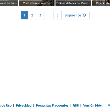
Carreta de bueyes en Culiacán
Vista desde el puente.
Tipicos detalles del Puente.
Palacio de
1
2
3
...
5
Siguiente
s de Uso
|
Privacidad
|
Preguntas Frecuentes
|
RSS
|
Versión Móvil
|
M