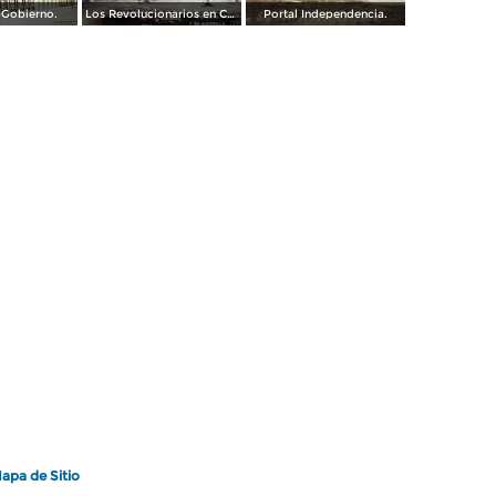
 Gobierno.
Los Revolucionarios en Culiacan Melquiades Melendez y su guerrilla.
Portal Independencia.
apa de Sitio