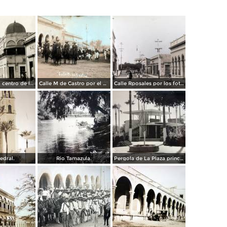
Edificios en el centro de la ciudad
Calle M de Castro por el Fotógrafo A. W. Lohn.
Calle Rposales por los fotografos Yanez y Zanzueta..
edral.
Rio Tamazula.
Pergola de La Plaza principal.