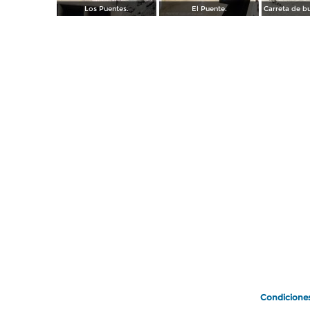
Los Puentes.
El Puente.
Condicione