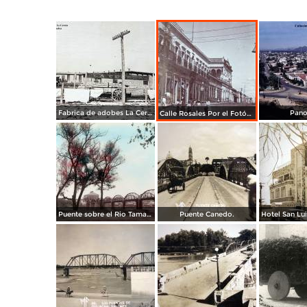
Fabrica de adobes La Cereza Culiacán Sinaloa ( Circulada el 11 de Noviembre de 1919 ).
Pano
Calle Rosales Por el Fotógrafo A. W. Lohn ( Circulada el 12 de Diciembre de 1908 ).
Puente sobre el Rio Tamazula por los fotografos Yanez y Zanzueta.
Puente Canedo.