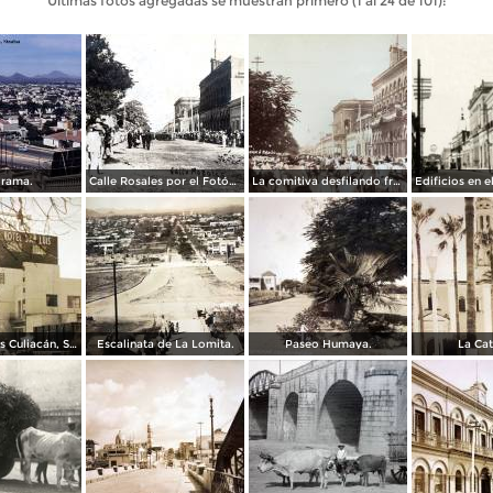
Últimas fotos agregadas se muestran primero (1 al 24 de 101):
rama.
Calle Rosales por el Fotógrafo A. W. Lohn.
La comitiva desfilando frente a palacio Culiacán, Sinaloa.
Hotel San Luis Culiacán, Sinaloa.
Escalinata de La Lomita.
Paseo Humaya.
La Cat