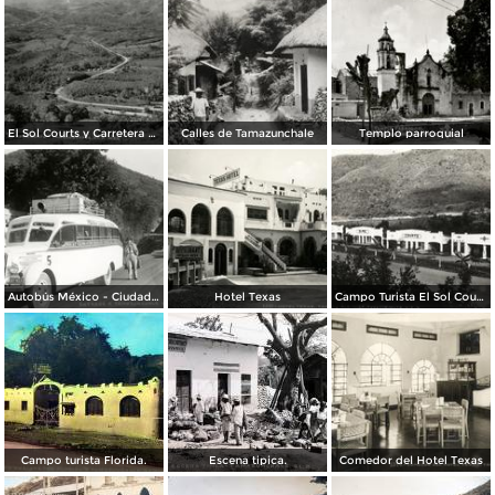
El Sol Courts y Carretera México - Laredo
Calles de Tamazunchale
Templo parroquial
Autobús México - Ciudad Victoria, en la entrada a Tamazunchale (circa 1935)
Hotel Texas
Campo Turista El Sol Courts
Campo turista Florida.
Escena tipica.
Comedor del Hotel Texas