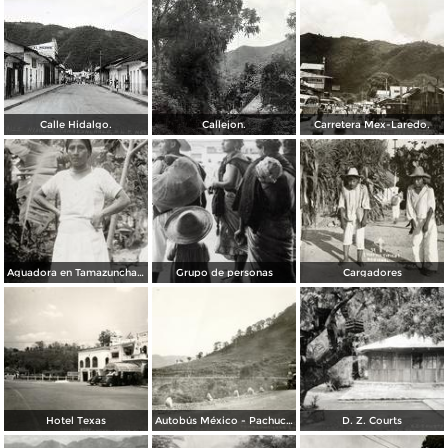
Calle Hidalgo.
Callejon.
Carretera Mex-Laredo.
Aguadora en Tamazunchale
Grupo de personas
Cargadores
Hotel Texas
Autobús México - Pachuca, en la carretera México - Laredo, tramo El Tambor
D. Z. Courts