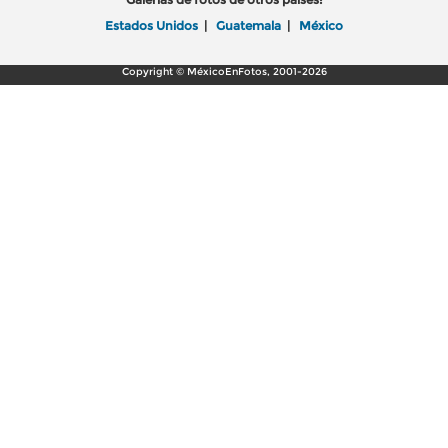
Estados Unidos
|
Guatemala
|
México
Copyright © MéxicoEnFotos, 2001-2026