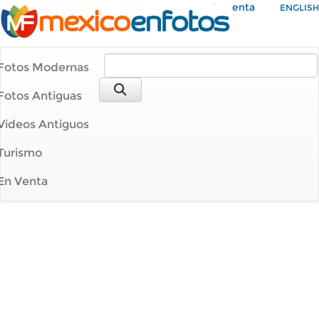
Mi Cuenta
ENGLISH
Fotos Modernas
Fotos Antiguas
Videos Antiguos
Turismo
En Venta