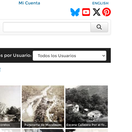
Mi Cuenta
ENGLISH
s por Usuario:
í
Morelos
Panorama de Mazatepec
Escena Callejera Por el fotografo Hugo Brehme