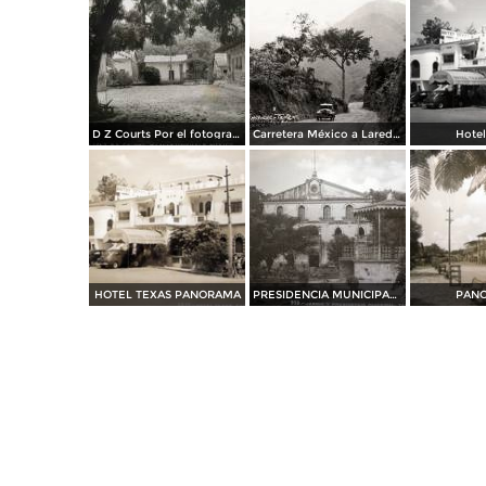
D Z Courts Por el fotografo Hugo Brehme
Carretera México a Laredo, a su paso por Tamazunchale
Hotel
HOTEL TEXAS PANORAMA
PRESIDENCIA MUNICIPAL PANORAMA
PAN