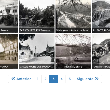
 Texas
D Z COURTS EN Tamazunchale por el fotografo Hugo Brehme
Vista panorámica de Tamazunchale
PUENTE RIO
ORAMA
CALLE MORELOS PANORAMA
RIO Y PUENTE
Anterior
1
2
3
4
5
Siguiente