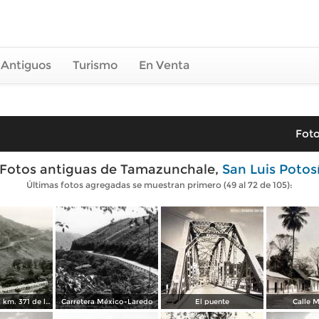
 Antiguos
Turismo
En Venta
Foto
Fotos antiguas de Tamazunchale,
San Luis Potos
Últimas fotos agregadas se muestran primero (49 al 72 de 105):
El Sol Courts, km. 371 de la Carretera México-Laredo
Carretera México-Laredo
El puente
Calle 