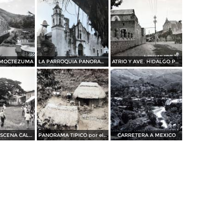
 MOCTEZUMA
LA PARROQUIA PANORAMA
ATRIO Y AVE. HIDALGO PANORAMA
PANORAMA ESCENA CALLEJERA
PANORAMA TIPICO por el fotografo HUGO BEREHME
CARRETERA A MEXICO