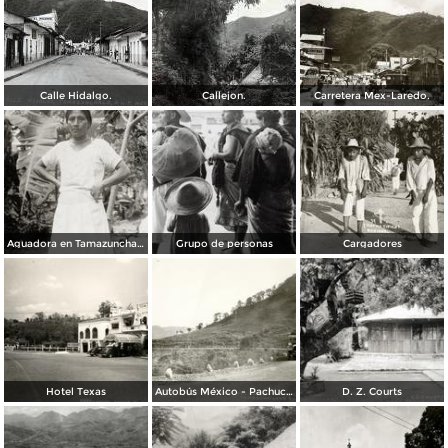
Calle Hidalgo.
Callejon.
Carretera Mex-Laredo.
Aguadora en Tamazunchale
Grupo de personas
Cargadores
Hotel Texas
Autobús México - Pachuca, en la carretera México - Laredo, tramo El Tambor
D. Z. Courts