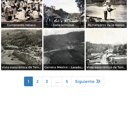
Comprando tabaco.
Calle principal.
Romanceros de la region.
Vista panorámica de Tamazunchale
Carretra México - Laredo, tramo Zacate Grande
Vista panorámica de Tamazunchale
1
2
3
...
5
Siguiente