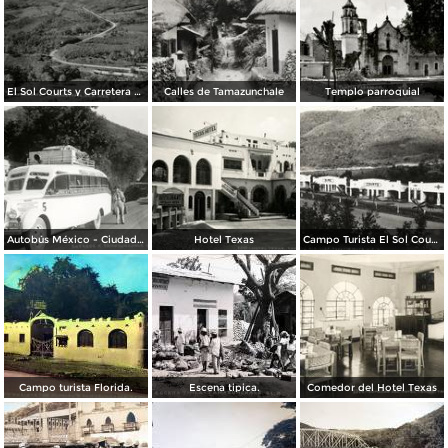
El Sol Courts y Carretera México - Laredo
Calles de Tamazunchale
Templo parroquial
Autobús México - Ciudad Victoria, en la entrada a Tamazunchale (circa 1935)
Hotel Texas
Campo Turista El Sol Courts
Campo turista Florida.
Escena tipica.
Comedor del Hotel Texas