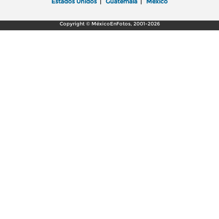
Estados Unidos
|
Guatemala
|
México
Copyright © MéxicoEnFotos, 2001-2026