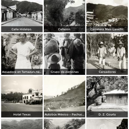
Calle Hidalgo.
Callejon.
Carretera Mex-Laredo.
Aguadora en Tamazunchale
Grupo de personas
Cargadores
Hotel Texas
Autobús México - Pachuca, en la carretera México - Laredo, tramo El Tambor
D. Z. Courts