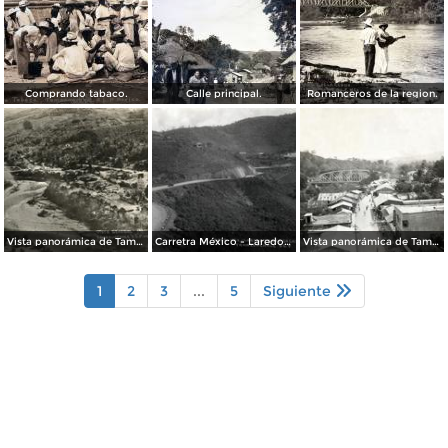
Comprando tabaco.
Calle principal.
Romanceros de la region.
Vista panorámica de Tamazunchale
Carretra México - Laredo, tramo Zacate Grande
Vista panorámica de Tamazunchale
1
2
3
...
5
Siguiente