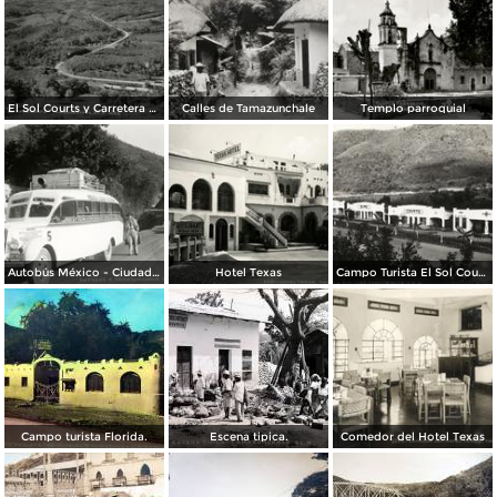
El Sol Courts y Carretera México - Laredo
Calles de Tamazunchale
Templo parroquial
Autobús México - Ciudad Victoria, en la entrada a Tamazunchale (circa 1935)
Hotel Texas
Campo Turista El Sol Courts
Campo turista Florida.
Escena tipica.
Comedor del Hotel Texas