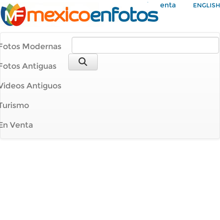
Mi Cuenta
ENGLISH
Fotos Modernas
Fotos Antiguas
Videos Antiguos
Turismo
En Venta