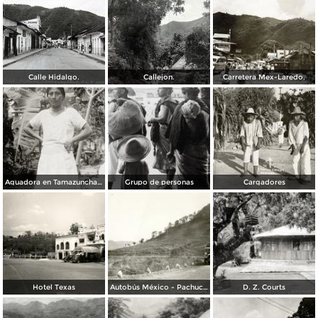
Calle Hidalgo.
Callejon.
Carretera Mex-Laredo.
Aguadora en Tamazunchale
Grupo de personas
Cargadores
Hotel Texas
Autobús México - Pachuca, en la carretera México - Laredo, tramo El Tambor
D. Z. Courts