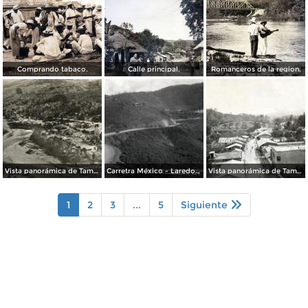
Comprando tabaco.
Calle principal.
Romanceros de la region.
Vista panorámica de Tamazunchale
Carretra México - Laredo, tramo Zacate Grande
Vista panorámica de Tamazunchale
1
2
3
...
5
Siguiente