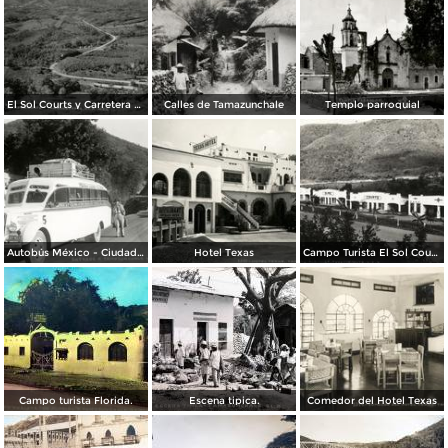
El Sol Courts y Carretera México - Laredo
Calles de Tamazunchale
Templo parroquial
Autobús México - Ciudad Victoria, en la entrada a Tamazunchale (circa 1935)
Hotel Texas
Campo Turista El Sol Courts
Campo turista Florida.
Escena tipica.
Comedor del Hotel Texas