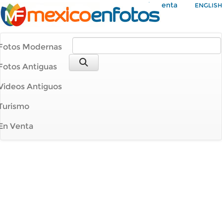
Mi Cuenta
ENGLISH
Fotos Modernas
Fotos Antiguas
Videos Antiguos
Turismo
En Venta