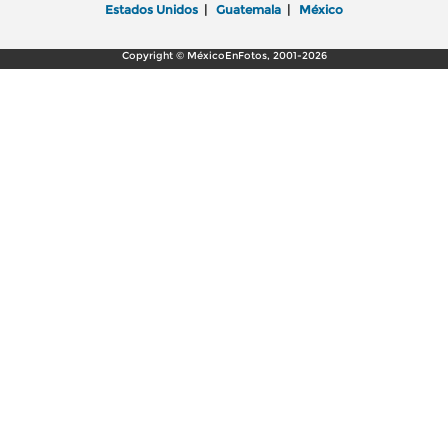
Estados Unidos
|
Guatemala
|
México
Copyright © MéxicoEnFotos, 2001-2026