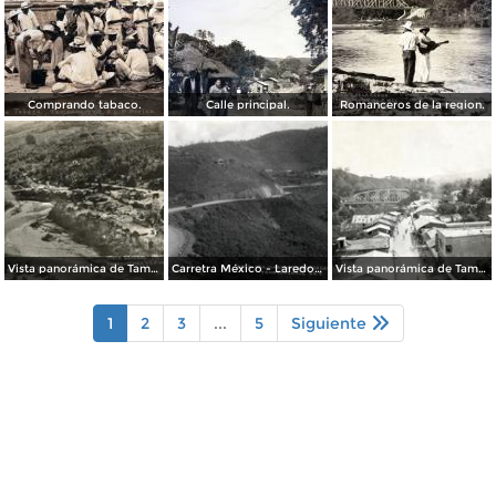
Comprando tabaco.
Calle principal.
Romanceros de la region.
Vista panorámica de Tamazunchale
Carretra México - Laredo, tramo Zacate Grande
Vista panorámica de Tamazunchale
1
2
3
...
5
Siguiente