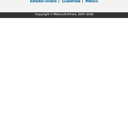
Estados Unidos
|
Guatemala
|
México
Copyright © MéxicoEnFotos, 2001-2026