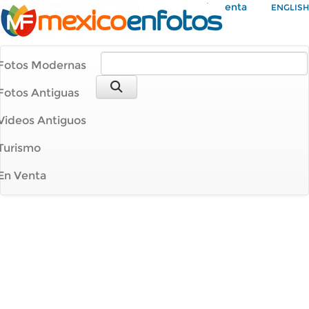
Mi Cuenta
ENGLISH
Fotos Modernas
Fotos Antiguas
Videos Antiguos
Turismo
En Venta