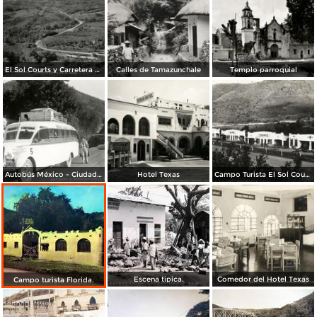
El Sol Courts y Carretera México - Laredo
Calles de Tamazunchale
Templo parroquial
Autobús México - Ciudad Victoria, en la entrada a Tamazunchale (circa 1935)
Hotel Texas
Campo Turista El Sol Courts
Escena tipica.
Comedor del Hotel Texas
Campo turista Florida.