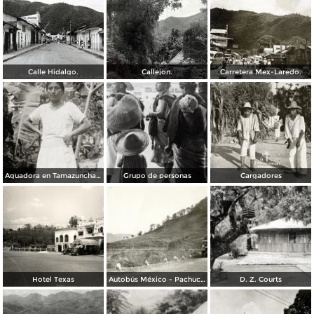
Calle Hidalgo.
Callejon.
Carretera Mex-Laredo.
Aguadora en Tamazunchale
Grupo de personas
Cargadores
Hotel Texas
Autobús México - Pachuca, en la carretera México - Laredo, tramo El Tambor
D. Z. Courts