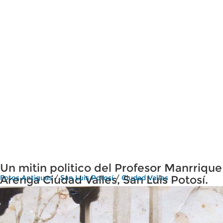
Un mitin politico del Profesor Manrrique
Arenga Ciudad Valles, San Luis Potosí.
Fotos Antiguas
/
San Luis Potosí
/
Ciudad Valles