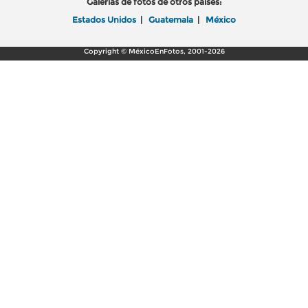
Galerías de fotos de otros países:
Estados Unidos
|
Guatemala
|
México
Copyright © MéxicoEnFotos, 2001-2026