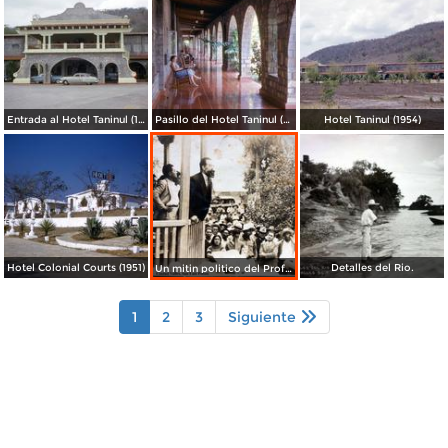
Entrada al Hotel Taninul (1954)
Pasillo del Hotel Taninul (1954)
Hotel Taninul (1954)
Hotel Colonial Courts (1951)
Detalles del Rio.
Un mitin politico del Profesor Manrrique Arenga Ciudad Valles, San Luis Potosí.
1
2
3
Siguiente