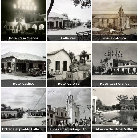
Hotel Casa Grande
Calle Real.
Iglesia catolica.
Hotel Casino.
Hotel Colonial
Hotel Casa Grande
Entrada al pueblo Calle 5 de Mayo.
La Igesia de Santiago Apostol.
Alberca del Hotel Valles