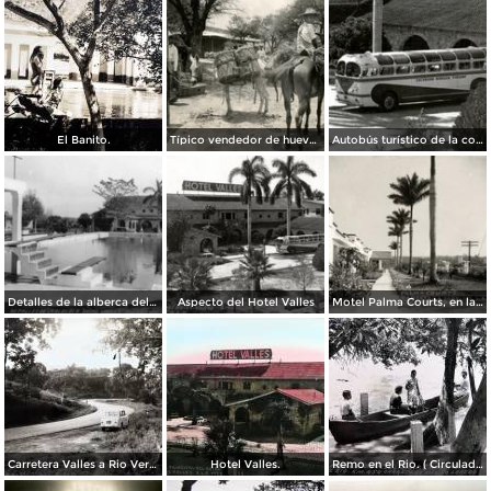
El Banito.
Típico vendedor de huevos
Autobús turístico de la compañía Morgan Turismo, frente al Hotel Valles
Detalles de la alberca del Hotel Valles
Aspecto del Hotel Valles
Motel Palma Courts, en la Carretera México - Laredo
Carretera Valles a Rio Verde.
Hotel Valles.
Remo en el Rio. ( Circulada el 28 de Diciembre de 1956 ).