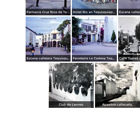
Farmacia Cruz Roja de Tequisquiapan, Querétaro 1963.
Hotel Rio en Tequisquiapan, Querétaro 1963.
Escena callejera Tequisquiapan, Querétaro 1963.
Ferreteria La Cadena Tequisquiapan, Querétaro 1963
Calle Juarez 
Club de Leones.
Apasible callejuela.