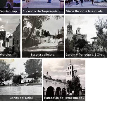
La Iglesia de Tequisquiapan, Querétaro 1963.
El centro de Tequisquiapan, Querétaro 1963.
Ninos llendo a la escuela Tequisquiapan, Querétaro 1963.
 Morelos.
Escena callejera.
Jardin y Parroquia. ( Circulada el 28 de Junio de 1940 ).
Banos del Reloj
Parroquia de Tequisquiapan