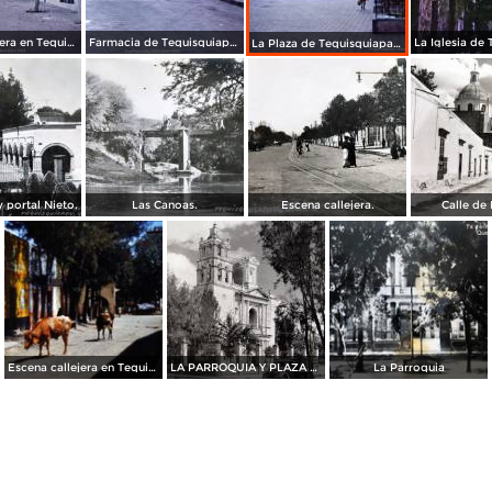
Escena callejera en Tequisquiapan, Querétaro 1963.
Farmacia de Tequisquiapan, Querétaro 1963.
La Plaza de Tequisquiapan, Querétaro 1963.
y portal Nieto.
Las Canoas.
Escena callejera.
Calle de
Escena callejera en Tequisquiapan Querétaro en 1957
LA PARROQUIA Y PLAZA PRINCIPAL
La Parroquia