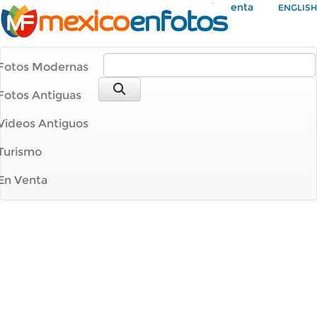
Mi Cuenta
ENGLISH
Fotos Modernas
Fotos Antiguas
Videos Antiguos
Turismo
En Venta