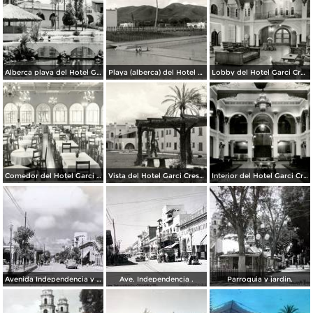
Alberca playa del Hotel Garci Crespo
Playa (alberca) del Hotel Garci Crespo
Lobby del Hotel Garci Crespo
Comedor del Hotel Garci Crespo
Vista del Hotel Garci Crespo
Interior del Hotel Garci Crespo
Avenida Independencia y Parque Juarez. ( Circulada el 23 de Enero de 1940 ).
Ave. Independencia .
Parroquia y jardin.