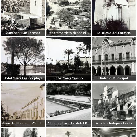
Manantial San Lorenzo.
Panorama visto desde el cerrito.
La Iglesia del Carmen.
Hotel Garci Crespo playa.
Hotel Garci Crespo.
Palacio Municipal
Avenida Libertad. ( Circulada el 5 de Abril de 1945 ).
Alberca playa del Hotel Peñafiel
Avenida Independencia