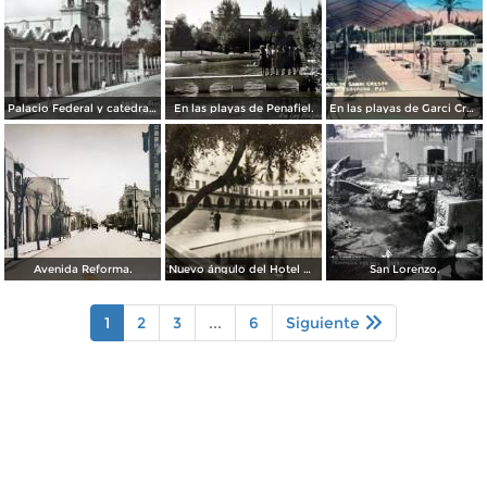
Palacio Federal y catedral ( Circulada el 23 de Marzo de 1938 ).
En las playas de Penafiel.
En las playas de Garci Crespo.
Avenida Reforma.
Nuevo ángulo del Hotel Garci Crespo
San Lorenzo.
1
2
3
...
6
Siguiente