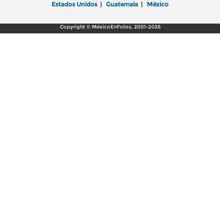
Estados Unidos
|
Guatemala
|
México
Copyright © MéxicoEnFotos, 2001-2026