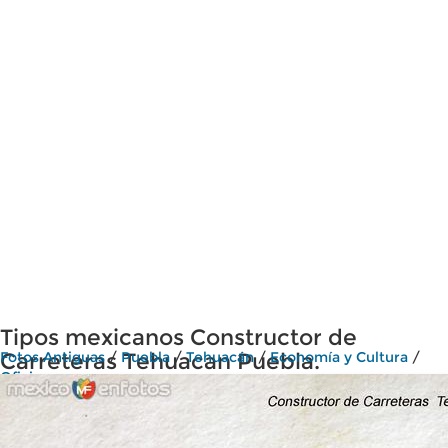
Tipos mexicanos Constructor de
Carreteras Tehuacan Puebla.
Fotos Antiguas
/
Puebla
/
Tehuacán
/
Economía y Cultura
/
Oficios