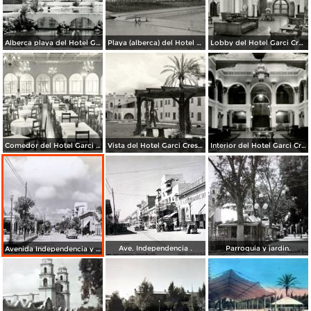
Alberca playa del Hotel Garci Crespo
Playa (alberca) del Hotel Garci Crespo
Lobby del Hotel Garci Crespo
Comedor del Hotel Garci Crespo
Vista del Hotel Garci Crespo
Interior del Hotel Garci Crespo
Ave. Independencia .
Parroquia y jardin.
Avenida Independencia y Parque Juarez. ( Circulada el 23 de Enero de 1940 ).