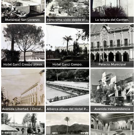
Manantial San Lorenzo.
Panorama visto desde el cerrito.
La Iglesia del Carmen.
Hotel Garci Crespo playa.
Hotel Garci Crespo.
Palacio Municipal
Avenida Libertad. ( Circulada el 5 de Abril de 1945 ).
Alberca playa del Hotel Peñafiel
Avenida Independencia