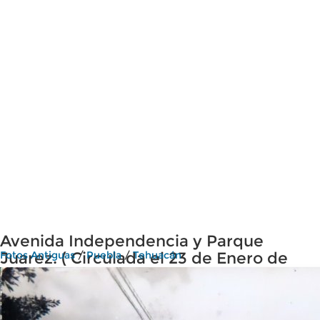
Avenida Independencia y Parque
Juarez. ( Circulada el 23 de Enero de
Fotos Antiguas
/
Puebla
/
Tehuacán
1940 ).