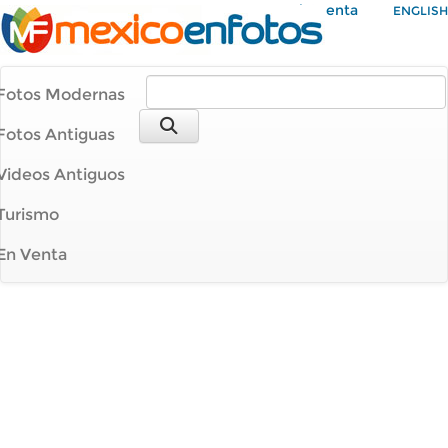
Mi Cuenta
ENGLISH
Fotos Modernas
Fotos Antiguas
Videos Antiguos
Turismo
En Venta