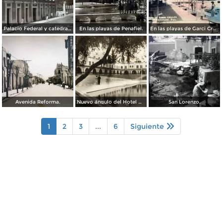
Palacio Federal y catedral ( Circulada el 23 de Marzo de 1938 ).
En las playas de Penafiel.
En las playas de Garci Crespo.
Avenida Reforma.
Nuevo ángulo del Hotel Garci Crespo
San Lorenzo.
1
2
3
...
6
Siguiente