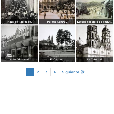
Plaza del Mercado.
Parque Central.
Escena callejera de Teziutlán, Puebla. ( Circulada el 10 de Abril de 1909 ).
Hotel Virreynal.
El Carmen.
La Catedral.
1
2
3
4
Siguiente