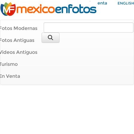
Mi Cuenta
ENGLISH
Fotos Modernas
Fotos Antiguas
Videos Antiguos
Turismo
En Venta