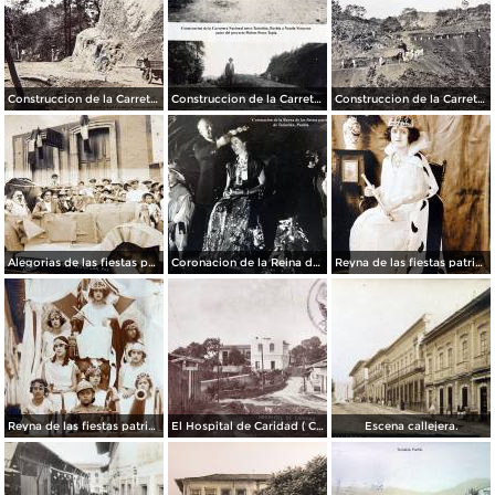
Construccion de la Carretera Nacional entre Teziutlán, Puebla a Nautla Veracruz autor del proyecto Moises Posos Tapia.
Construccion de la Carretera Nacional entre Teziutlán, Puebla a Nautla Veracruz autor del proyecto Moises Posos Tapia.
Construccion de la Carretera Nacional entre Teziutlán, Puebla a Nautla Veracruz autor del proyecto Moises Posos Tapia.
Alegorias de las fiestas patrias de Teziutlán, Puebla 1923
Coronacion de la Reina de las fiestas patrias de Teziutlán, Puebla.
Reyna de las fiestas patrias de Teziutlán, Puebla 1923
Reyna de las fiestas patrias de Teziutlán, Puebla 1923
El Hospital de Caridad ( Circulada el 30 de Marzo de 1930 ).
Escena callejera.