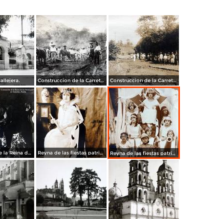
allejera.
Construccion de la Carretera Nacional entre Teziutlán, Puebla a Nautla Veracruz autor del proyecto Moises Posos Tapia.
Construccion de la Carretera Nacional entre Teziutlán, Puebla a Nautla Veracruz autor del proyecto Moises Posos Tapia.
Coronacion de la Reina de las fiestas patrias de Teziutlán, Puebla.
Reyna de las fiestas patrias de Teziutlán, Puebla 1923
Reyna de las fiestas patrias de Teziutlán, Puebla 1923