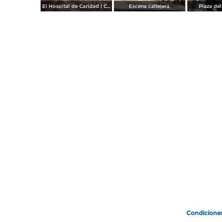
El Hospital de Caridad ( Circulada el 30 de Marzo de 1930 ).
Escena callejera.
Plaza de
Condicione