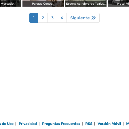
l Mercado.
Parque Central.
Escena callejera de Teziutlán, Puebla. ( Circulada el 10 de Abril de 1909 ).
Hotel Vi
1
2
3
4
Siguiente
s de Uso
|
Privacidad
|
Preguntas Frecuentes
|
RSS
|
Versión Móvil
|
M