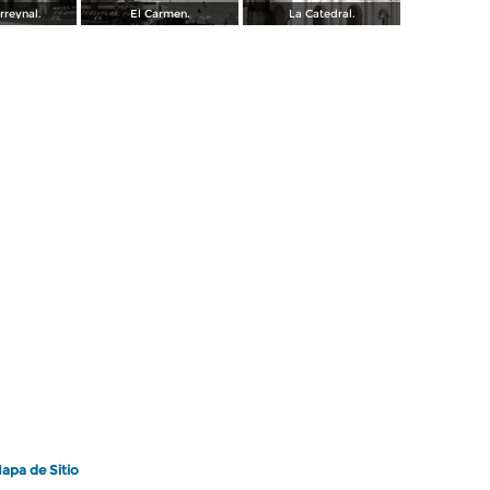
rreynal.
El Carmen.
La Catedral.
apa de Sitio