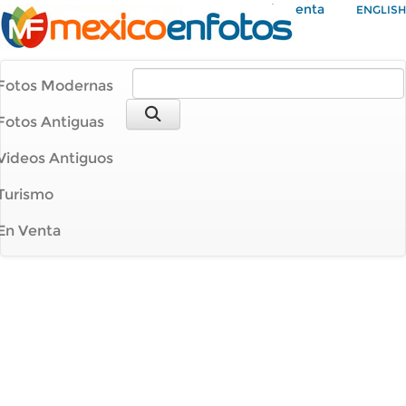
Mi Cuenta
ENGLISH
Fotos Modernas
Fotos Antiguas
Videos Antiguos
Turismo
En Venta