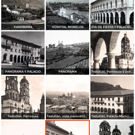
PANORAMA
HOSPITAL MORELOS
DIA DE FIESTA Y PALACIO MPL.
PANORAMA Y PALACIO
PANORAMA
Teziutlán, Parroquia y portales
Teziutlán, Parroquia
Teziutlán, vista panorámica
Teziutlán, Palacio Municipal