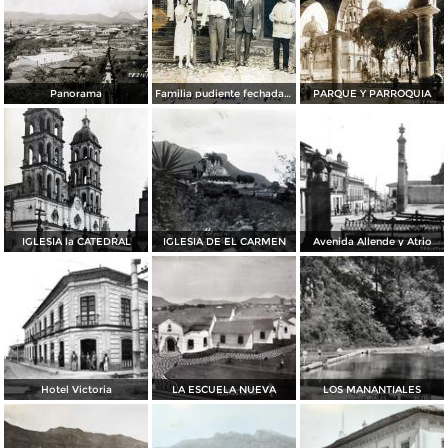
Panorama
Familia pudiente fechada el dia 15 de Agosto de 1922
PARQUE Y PARROQUIA
IGLESIA la CATEDRAL
IGLESIA DE EL CARMEN
Avenida Allende y Atrio
Hotel Victoria
LA ESCUELA NUEVA
LOS MANANTIALES