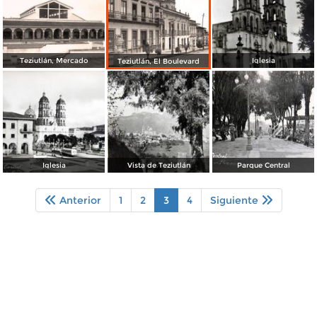
Teziutlán, Mercado
Iglesia
Teziutlán, El Boulevard
Iglesia
Vista de Teziutlán
Parque Central
Anterior
1
2
3
4
Siguiente