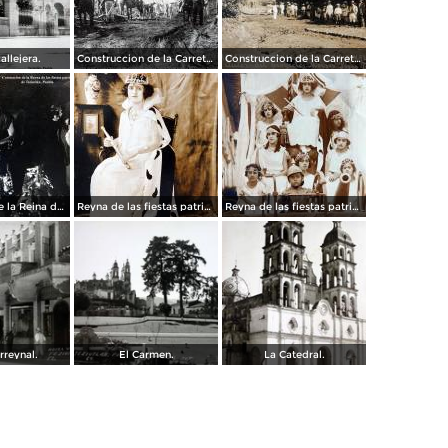
allejera.
Construccion de la Carretera Nacional entre Teziutlán, Puebla a Nautla Veracruz autor del proyecto Moises Posos Tapia.
Construccion de la Carretera Nacional entre Teziutlán, Puebla a Nautla Veracruz autor del proyecto Moises Posos Tapia.
Coronacion de la Reina de las fiestas patrias de Teziutlán, Puebla.
Reyna de las fiestas patrias de Teziutlán, Puebla 1923
Reyna de las fiestas patrias de Teziutlán, Puebla 1923
rreynal.
El Carmen.
La Catedral.