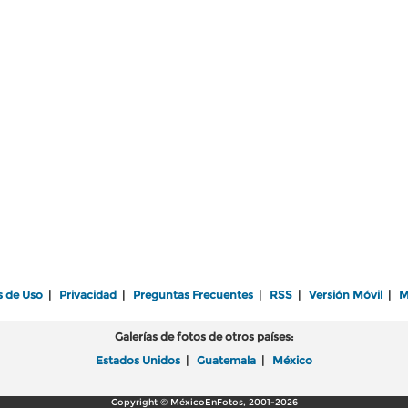
s de Uso
|
Privacidad
|
Preguntas Frecuentes
|
RSS
|
Versión Móvil
|
M
Galerías de fotos de otros países:
Estados Unidos
|
Guatemala
|
México
Copyright © MéxicoEnFotos, 2001-2026