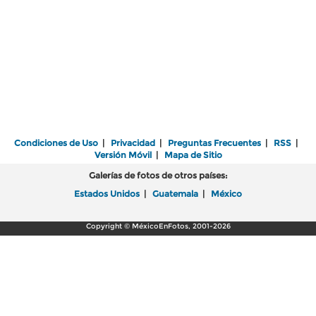
Condiciones de Uso
|
Privacidad
|
Preguntas Frecuentes
|
RSS
|
Versión Móvil
|
Mapa de Sitio
Galerías de fotos de otros países:
Estados Unidos
|
Guatemala
|
México
Copyright © MéxicoEnFotos, 2001-2026