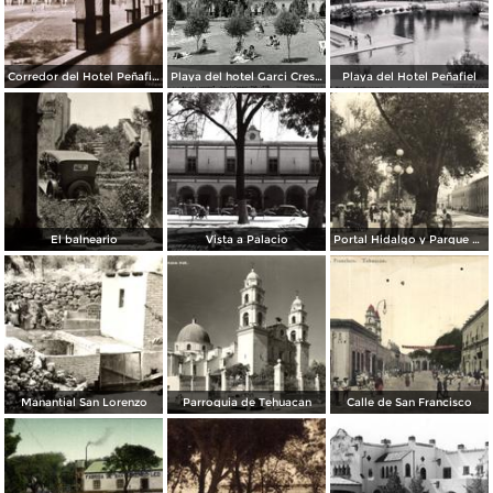
Corredor del Hotel Peñafiel
Playa del hotel Garci Crespo
Playa del Hotel Peñafiel
El balneario
Vista a Palacio
Portal Hidalgo y Parque Juárez
Manantial San Lorenzo
Parroquia de Tehuacan
Calle de San Francisco