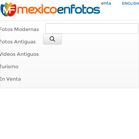
Mi Cuenta
ENGLISH
Fotos Modernas
Fotos Antiguas
Videos Antiguos
Turismo
En Venta