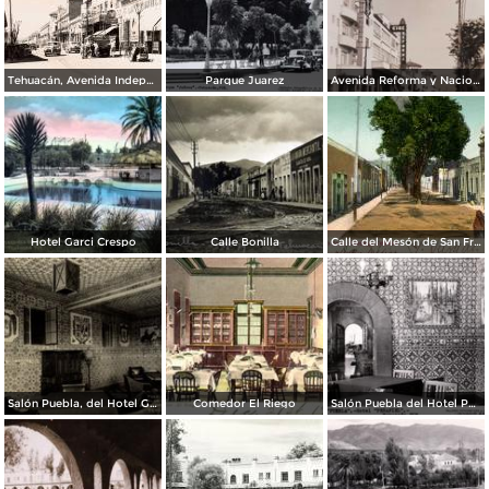
Tehuacán, Avenida Independencia
Parque Juarez
Avenida Reforma y Nacional
Hotel Garci Crespo
Calle Bonilla
Calle del Mesón de San Francisco
Salón Puebla, del Hotel Garci Crespo
Comedor El Riego
Salón Puebla del Hotel Peñafiel