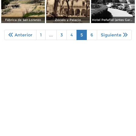
Fábrica de San Lorenzo
Zócalo y Palacio
Hotel Peñafiel (antes Garci - Crespo)
Anterior
1
...
3
4
5
6
Siguiente