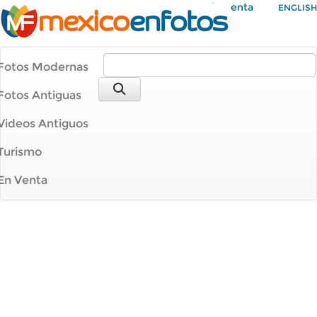
Mi Cuenta
ENGLISH
Fotos Modernas
Fotos Antiguas
Videos Antiguos
Turismo
En Venta