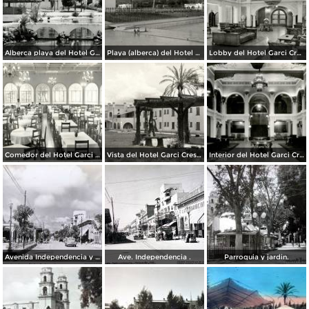
Alberca playa del Hotel Garci Crespo
Playa (alberca) del Hotel Garci Crespo
Lobby del Hotel Garci Crespo
Comedor del Hotel Garci Crespo
Vista del Hotel Garci Crespo
Interior del Hotel Garci Crespo
Avenida Independencia y Parque Juarez. ( Circulada el 23 de Enero de 1940 ).
Ave. Independencia .
Parroquia y jardin.