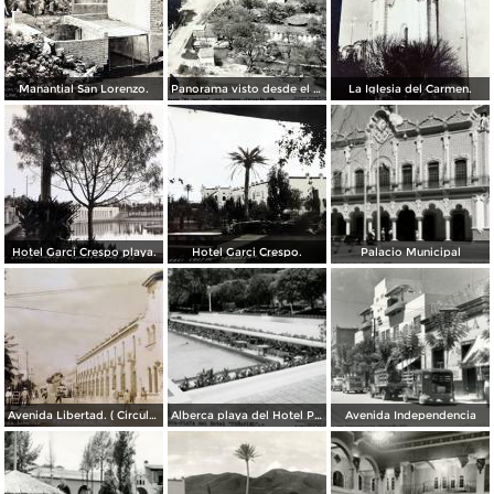
Manantial San Lorenzo.
Panorama visto desde el cerrito.
La Iglesia del Carmen.
Hotel Garci Crespo playa.
Hotel Garci Crespo.
Palacio Municipal
Avenida Libertad. ( Circulada el 5 de Abril de 1945 ).
Alberca playa del Hotel Peñafiel
Avenida Independencia