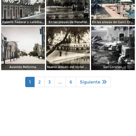
Palacio Federal y catedral ( Circulada el 23 de Marzo de 1938 ).
En las playas de Penafiel.
En las playas de Garci Crespo.
Avenida Reforma.
Nuevo ángulo del Hotel Garci Crespo
San Lorenzo.
1
2
3
...
6
Siguiente