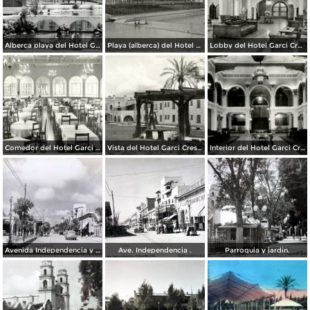
Alberca playa del Hotel Garci Crespo
Playa (alberca) del Hotel Garci Crespo
Lobby del Hotel Garci Crespo
Comedor del Hotel Garci Crespo
Vista del Hotel Garci Crespo
Interior del Hotel Garci Crespo
Avenida Independencia y Parque Juarez. ( Circulada el 23 de Enero de 1940 ).
Ave. Independencia .
Parroquia y jardin.