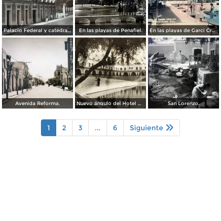
Palacio Federal y catedral ( Circulada el 23 de Marzo de 1938 ).
En las playas de Penafiel.
En las playas de Garci Crespo.
Avenida Reforma.
Nuevo ángulo del Hotel Garci Crespo
San Lorenzo.
1
2
3
...
6
Siguiente