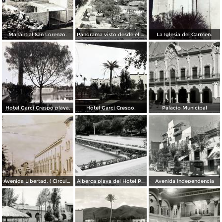
Manantial San Lorenzo.
Panorama visto desde el cerrito.
La Iglesia del Carmen.
Hotel Garci Crespo playa.
Hotel Garci Crespo.
Palacio Municipal
Avenida Libertad. ( Circulada el 5 de Abril de 1945 ).
Alberca playa del Hotel Peñafiel
Avenida Independencia