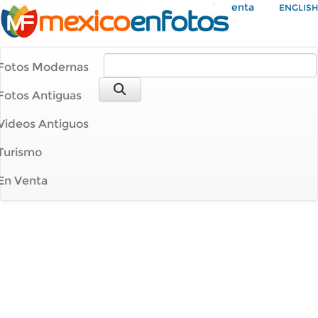
Mi Cuenta
ENGLISH
Fotos Modernas
Fotos Antiguas
Videos Antiguos
Turismo
En Venta