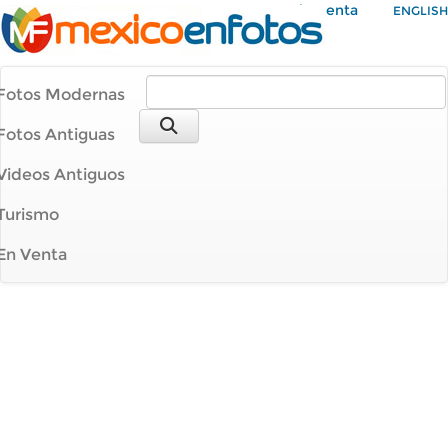
Mi Cuenta
ENGLISH
Fotos Modernas
Fotos Antiguas
Videos Antiguos
Turismo
En Venta