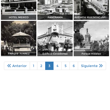
HOTEL MEXICO
PANORAMA
AVENIDA MAXIMINO AVILA CAMACHO
PARQUE JUAREZ
Edificio Covadonga
Parque Hidalgo
Anterior
1
2
3
4
5
6
Siguiente