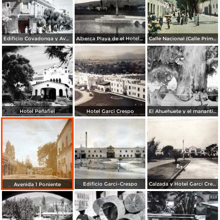
Edificio Covadonga y Ave.Independencia.
Alberca Playa de el Hotel Garci-Crespo ( Fechada el dia 18 de Abril de 1935 )
Calle Nacional (Calle Primera)
Hotel Peñafiel
Hotel Garci Crespo
El Ahuehuete y el manantial San Lorenzo
Edificio Garci-Crespo
Calzada y Hotel Garci Crespo
Avenida 1 Poniente