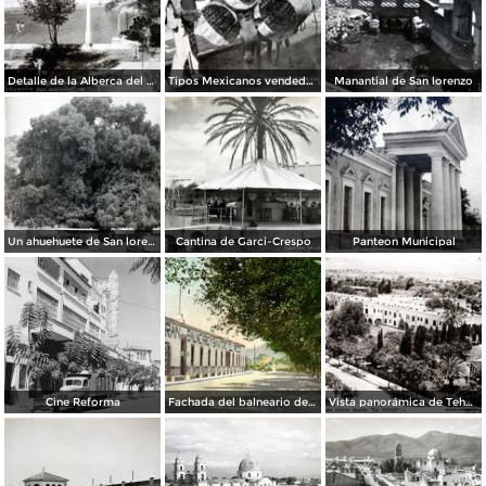
Detalle de la Alberca del Hotel Penafiel
Tipos Mexicanos vendedor de Canastos
Manantial de San lorenzo
Un ahuehuete de San lorenzo
Cantina de Garci-Crespo
Panteon Municipal
Cine Reforma
Fachada del balneario de El Riego
Vista panorámica de Tehuacán