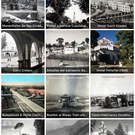
Manantiales de San Lorenzo.
Paseo y parque Guadalupe Hidalgo.
Hotel Garci Crespo
Garci Crespo.
Detalles del balneario Agua Azul.
Hotel Peñafiel (1958)
Bungalows & Hotel Garci Crespo fechada en 1944.
Rumbo al Riego Tren urbano.
Tipos mexicanos Constructor de Carreteras Tehuacan Puebla.