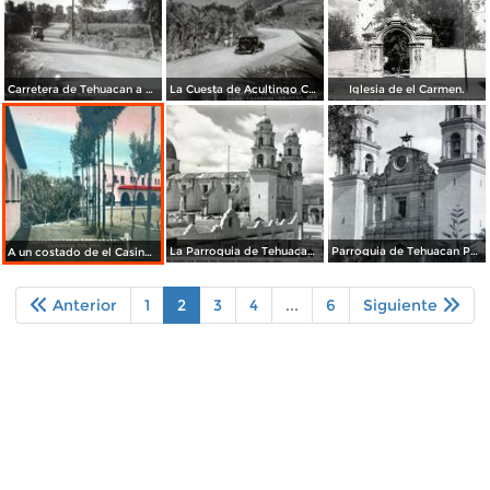
Carretera de Tehuacan a Puebla.
La Cuesta de Acultingo Carretera de Mexico a Orizaba Veracruz.
Iglesia de el Carmen.
La Parroquia de Tehuacan Puebla vista desde los altos de el Palacio Municipal.
Parroquia de Tehuacan Puebla.
A un costado de el Casino Garci Crespo.
Anterior
1
2
3
4
...
6
Siguiente