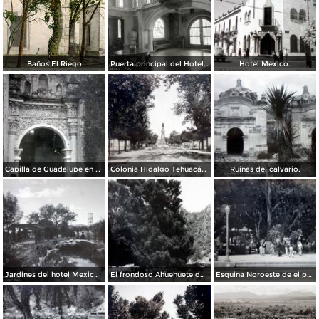
Baños El Riego
Puerta principal del Hotel Garci Crespo
Hotel Mexico.
Capilla de Guadalupe en el Calvario.
Colonia Hidalgo Tehuacán, Puebla ( Circulada el 20 de Junio de 1927 ),
Ruinas del calvario.
Jardines del hotel Mexico Garci-Crespo.
El frondoso Ahuehuete del hotel Mexico y los Manantiales de San Lorenzo.
Esquina Noroeste de el parque Juarez.