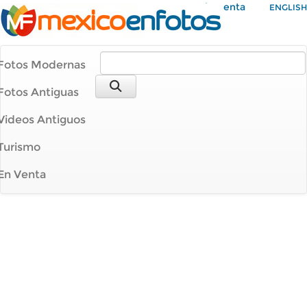
Mi Cuenta
ENGLISH
Fotos Modernas
Fotos Antiguas
Videos Antiguos
Turismo
En Venta