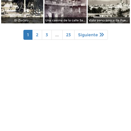
El Zocalo .
Una casona de la calle Santa Ines # 5 ( Fechada el 5 de Mayo de 1892 ).
Vista panorámica de Puebla, con volcanes Popocatépetl (izq.) e Iztaccíhuatl (der.)
1
2
3
...
23
Siguiente