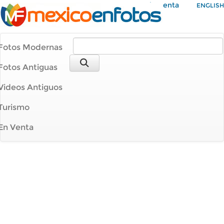
Mi Cuenta
ENGLISH
Fotos Modernas
Fotos Antiguas
Videos Antiguos
Turismo
En Venta