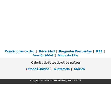
Condiciones de Uso
|
Privacidad
|
Preguntas Frecuentes
|
RSS
|
Versión Móvil
|
Mapa de Sitio
Galerías de fotos de otros países:
Estados Unidos
|
Guatemala
|
México
Copyright © MéxicoEnFotos, 2001-2026