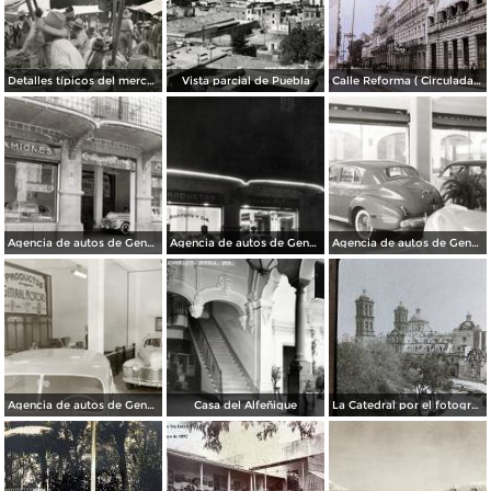
Detalles típicos del mercado
Vista parcial de Puebla
Calle Reforma ( Circulada el 15 de Marzo de 1933 ).
Agencia de autos de General Motors
Agencia de autos de General Motors
Agencia de autos de General Motors
Agencia de autos de General Motors
Casa del Alfeñique
La Catedral por el fotografo William H. Rau.