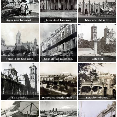
Agua Azul balneario.
Agua Azul Panteon.
Mercado del Alto.
Templo de San Jose.
Casa de los munecos.
Catedral
La Catedral.
Panorama desde Analco.
Estacion Vireyes.