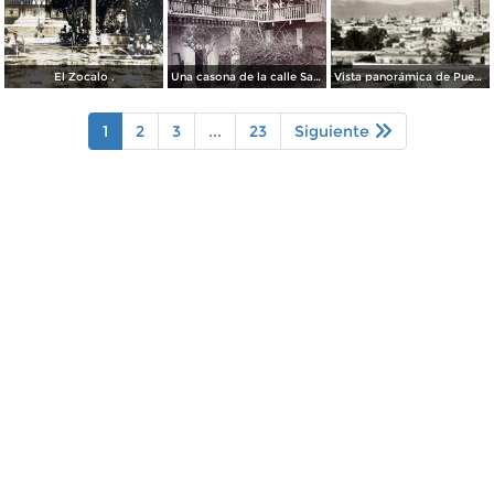
El Zocalo .
Una casona de la calle Santa Ines # 5 ( Fechada el 5 de Mayo de 1892 ).
Vista panorámica de Puebla, con volcanes Popocatépetl (izq.) e Iztaccíhuatl (der.)
1
2
3
...
23
Siguiente