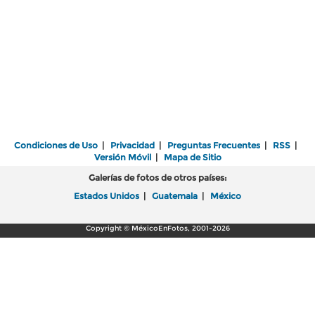
Condiciones de Uso
|
Privacidad
|
Preguntas Frecuentes
|
RSS
|
Versión Móvil
|
Mapa de Sitio
Galerías de fotos de otros países:
Estados Unidos
|
Guatemala
|
México
Copyright © MéxicoEnFotos, 2001-2026