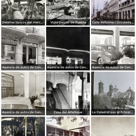
Detalles típicos del mercado
Vista parcial de Puebla
Calle Reforma ( Circulada el 15 de Marzo de 1933 ).
Agencia de autos de General Motors
Agencia de autos de General Motors
Agencia de autos de General Motors
Agencia de autos de General Motors
Casa del Alfeñique
La Catedral por el fotografo William H. Rau.