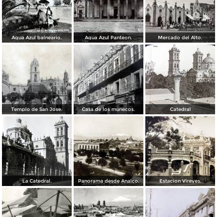
Agua Azul balneario.
Agua Azul Panteon.
Mercado del Alto.
Templo de San Jose.
Casa de los munecos.
Catedral
La Catedral.
Panorama desde Analco.
Estacion Vireyes.