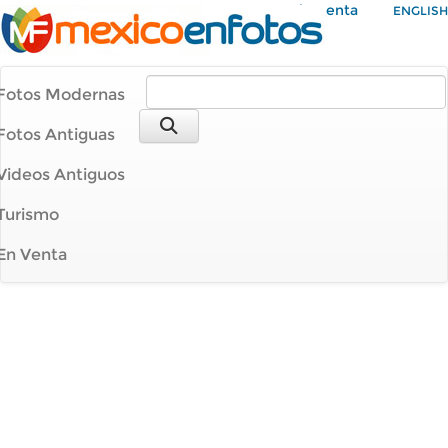
Mi Cuenta
ENGLISH
Fotos Modernas
Fotos Antiguas
Videos Antiguos
Turismo
En Venta